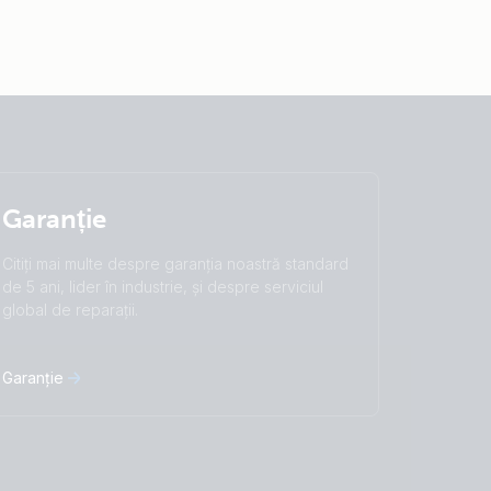
Garanție
Citiți mai multe despre garanția noastră standard
de 5 ani, lider în industrie, și despre serviciul
global de reparații.
Garanție