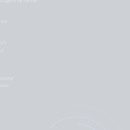
managerul de vânzări
hnice
MPPT
uri
ssional
itate