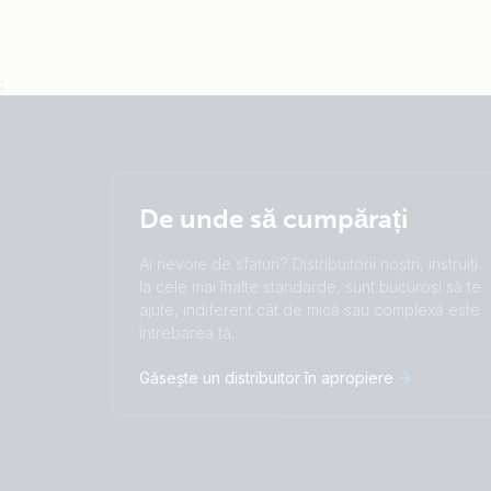
;
De unde să cumpărați
Ai nevoie de sfaturi? Distribuitorii noștri, instruiți
la cele mai înalte standarde, sunt bucuroși să te
ajute, indiferent cât de mică sau complexă este
întrebarea ta.
Găsește un distribuitor în apropiere