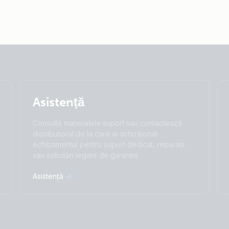
Selected
Stay up to date
Română
Change language
Asistență
Čeština
Dansk
Deutsch
English
Consultă materialele suport sau contactează
Español
Français
distribuitorul de la care ai achiziționat
Italiano
Magyar
echipamentul pentru suport dedicat, reparații
Nederlands
Norsk
sau solicitări legate de garanție.
I agree to receive the newsletter and accept
Polskie
Português
the
Privacy Policy.
Română
Slovenščina
Asistență
Suomalainen
Svenska
Subscribe
Türkçe
Ελληνικά
Русский
Українська
中國人