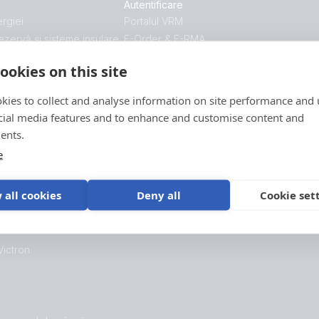
Autentificare
rgiei
Portalul VRM
ezervă și sisteme insulare
E-Order & E-RMA
Victron Professional
ookies on this site
închisă
fesionale
kies to collect and analyse information on site performance and 
hibride
cial media features and to enhance and customise content and
ents.
e
nergie
 all cookies
Deny all
Cookie set
Victron