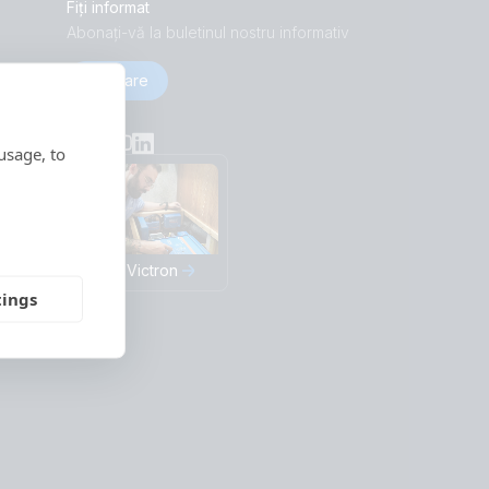
Fiți informat
Abonați-vă la buletinul nostru informativ
Abonare
Social
usage, to
This is Victron
tings