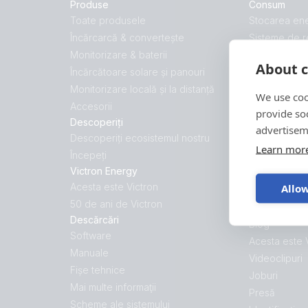
Produse
Consum
Toate produsele
Stocarea ene
Încărcarcă & convertește
Sisteme de r
Monitorizare & baterii
Maritim
About c
Încărcătoare solare și panouri
Înregistrare 
Monitorizare locală și la distanță
Vehicule pro
We use coo
Accesorii
Generatoare 
provide so
Descoperiți
Industrial
advertisem
Descoperiți ecosistemul nostru
Telecom
Learn mor
Începeți
Accesul la e
Victron Energy
Mobilitate
Acesta este Victron
Allow
Companie
50 de ani de Victron
Contact
Descărcări
Blog
Software
Acesta este 
Manuale
Videoclipuri
Fișe tehnice
Joburi
Mai multe informaţii
Presă
Scheme ale sistemului