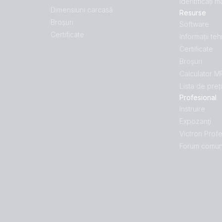
Identificați 
Dimensiuni carcasă
Resurse
Broșuri
Software
Certificate
Informații te
Certificate
Broșuri
Calculator 
Lista de preț
Profesional
Instruire
Expozanţi
Victron Profe
Forum comun