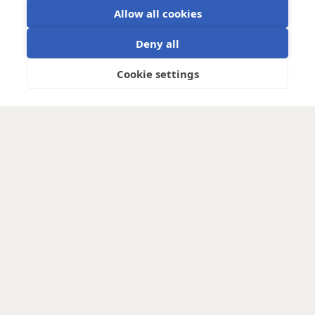
Allow all cookies
Deny all
Cookie settings
Designed to combine a 12V alternator with a 12V
system, with input current limitable under 100A.
Monitors and protects each individual battery cell
within the battery(bank). The BMS can disconnect
the alternator, charge sources or DC loads in case
of low battery voltage, high battery voltage or over
temperature.
Easy configuration with VictronConnect