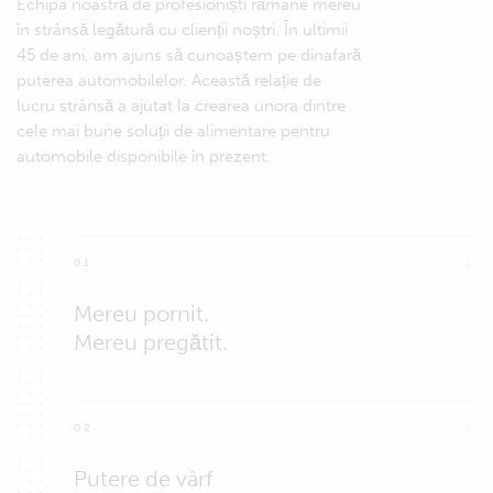
Echipa noastră de profesioniști rămâne mereu
în strânsă legătură cu clienții noștri. În ultimii
45 de ani, am ajuns să cunoaștem pe dinafară
puterea automobilelor. Această relație de
lucru strânsă a ajutat la crearea unora dintre
cele mai bune soluții de alimentare pentru
automobile disponibile în prezent.
01
Mereu pornit.
Mereu pregătit.
Când secundele pot salva o viață, importanța unui sistem
sigur de alimentare mobil nu poate fi subestimată. S-a
02
dovedit că sistemele noastre robuste oferă o fiabilitate
de neegalat în repetate rânduri. Acest aspect este
Putere de vârf
susținut de calitatea noastră de lider pe piața mondială a