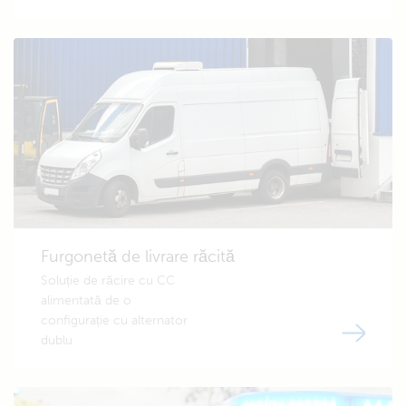
Furgonetă de livrare răcită
Soluție de răcire cu CC
alimentată de o
configurație cu alternator
dublu