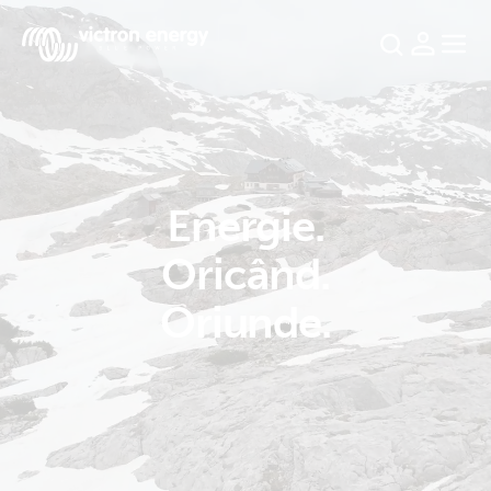
Energie.
For
example
Oricând.
SmartSolar
Oriunde.
Multiplus-
II
Orion
XS
SmartShunt