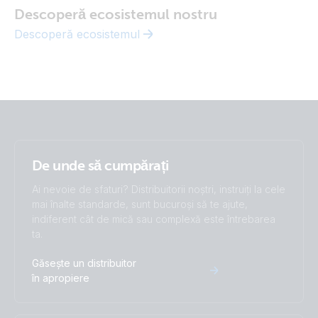
Descoperă ecosistemul nostru
Descoperă ecosistemul
De unde să cumpărați
Ai nevoie de sfaturi? Distribuitorii noștri, instruiți la cele
mai înalte standarde, sunt bucuroși să te ajute,
indiferent cât de mică sau complexă este întrebarea
ta.
Găsește un distribuitor
în apropiere