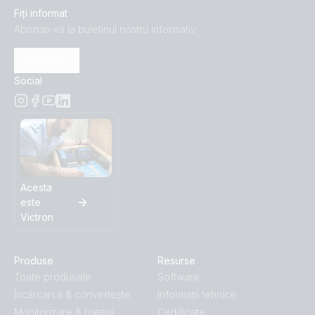
Fiți informat
Abonați-vă la buletinul nostru informativ
Abonare
Social
Acesta
este
Victron
Produse
Resurse
Toate produsele
Software
Încărcarcă & convertește
Informații tehnice
Monitorizare & baterii
Certificate