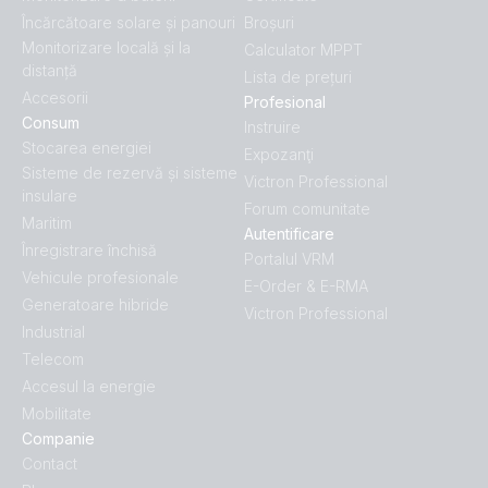
Încărcătoare solare și panouri
Broșuri
Monitorizare locală și la
Calculator MPPT
distanță
Lista de prețuri
Accesorii
Profesional
Consum
Instruire
Stocarea energiei
Expozanţi
Sisteme de rezervă și sisteme
Victron Professional
insulare
Forum comunitate
Maritim
Autentificare
Înregistrare închisă
Portalul VRM
Vehicule profesionale
E-Order & E-RMA
Generatoare hibride
Victron Professional
Industrial
Telecom
Accesul la energie
Mobilitate
Companie
Contact