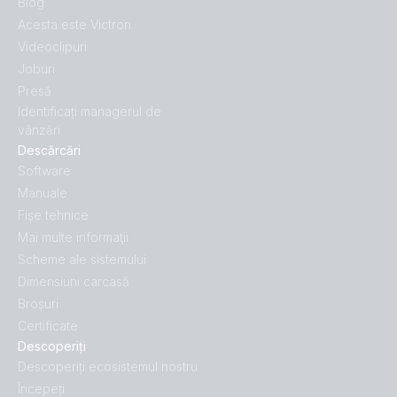
Blog
Acesta este Victron
Videoclipuri
Joburi
Presă
Identificați managerul de
vânzări
Descărcări
Software
Manuale
Fișe tehnice
Mai multe informaţii
Scheme ale sistemului
Dimensiuni carcasă
Broșuri
Certificate
Descoperiți
Descoperiți ecosistemul nostru
Începeți