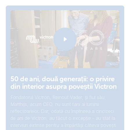
50 de ani, două generații: o privire
din interior asupra poveștii Victron
Fondatorul Victron, Reinout Vader, și fiul său,
Matthijs, acum CEO, nu sunt fani ai luminii
reflectoarelor. Dar, odată cu împlinirea a cincizeci
de ani de Victron, au făcut o excepție - au stat la
interviuri extinse pentru a împărtăși câteva povești