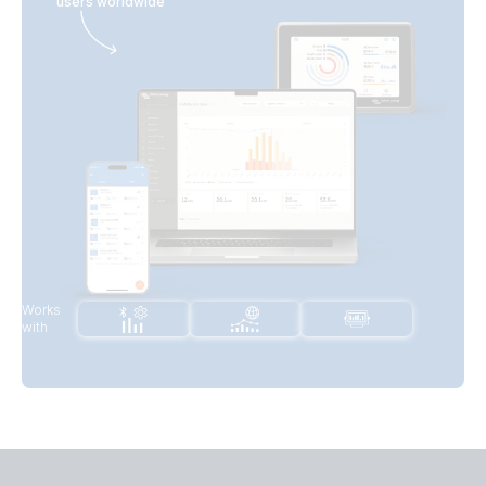
users worldwide
Works
with