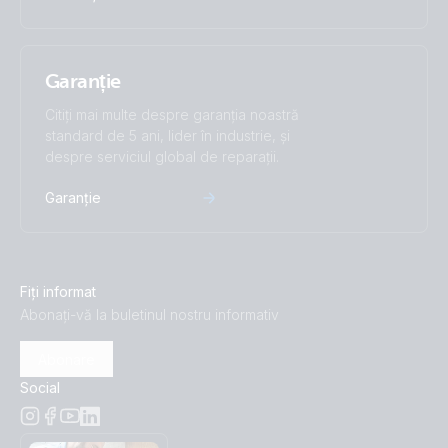
Garanție
Citiți mai multe despre garanția noastră
standard de 5 ani, lider în industrie, și
despre serviciul global de reparații.
Garanție
Fiți informat
Abonați-vă la buletinul nostru informativ
Abonare
Social