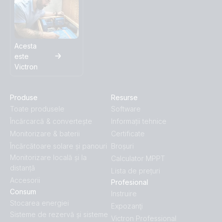
Acesta
este
Victron
Produse
Resurse
Toate produsele
Software
Încărcarcă & convertește
Informații tehnice
Monitorizare & baterii
Certificate
Încărcătoare solare și panouri
Broșuri
Monitorizare locală și la
Calculator MPPT
distanță
Lista de prețuri
Accesorii
Profesional
Consum
Instruire
Stocarea energiei
Expozanţi
Sisteme de rezervă și sisteme
Victron Professional