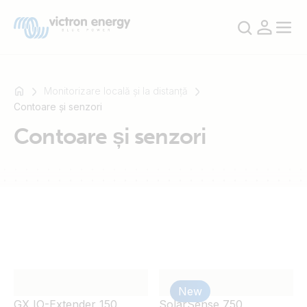
Monitorizare locală și la distanță
Contoare și senzori
Contoare și senzori
For
example
SmartSolar
Multiplus-
II
Orion
XS
SmartShunt
New
GX IO-Extender 150
SolarSense 750