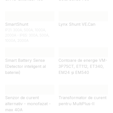
SmartShunt
Lynx Shunt VE.Can
IP21: 300A, 500A, 1000A,
2000A - IP65: 300A, 500A,
1000A, 2000A
Smart Battery Sense
Contoare de energie VM-
(Detector inteligent al
3P75CT, ET112, ET340,
bateriei)
EM24 și EM540
Senzor de curent
Transformator de curent
alternativ - monofazat -
pentru MultiPlus-II
max 40A