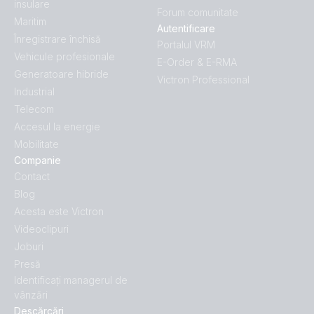
insulare
Forum comunitate
Maritim
Autentificare
Înregistrare închisă
Portalul VRM
Vehicule profesionale
E-Order & E-RMA
Generatoare hibride
Victron Professional
Industrial
Telecom
Accesul la energie
Mobilitate
Companie
Contact
Blog
Acesta este Victron
Videoclipuri
Joburi
Presă
Identificați managerul de
vânzări
Descărcări