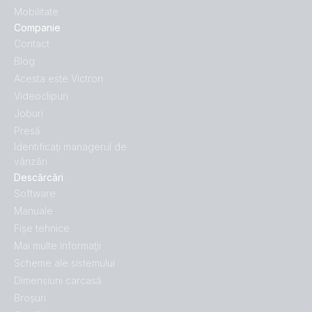
Mobilitate
Companie
Contact
Blog
Acesta este Victron
Videoclipuri
Joburi
Presă
Identificați managerul de
vânzări
Descărcări
Software
Manuale
Fișe tehnice
Mai multe informaţii
Scheme ale sistemului
Dimensiuni carcasă
Broșuri