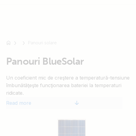
Panouri solare
For
example
SmartSolar
Panouri BlueSolar
Multiplus-
II
Un coeficient mic de creştere a temperatură-tensiune
Orion
îmbunătăţeşte funcţionarea bateriei la temperaturi
XS
ridicate.
SmartShunt
Performante excepţionale in condiţii de iluminare
Read more
scăzută şi sensibilitate ridicată la lumina din întreg
spectrul solar.
25 de ani de garanţie în ceea ce priveşte funcţionarea
şi performanţele.