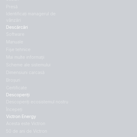
Presă
Identificați managerul de
vânzări
Descărcări
Software
Manuale
Fișe tehnice
Mai multe informaţii
Scheme ale sistemului
Dimensiuni carcasă
Broșuri
Certificate
Descoperiți
Descoperiți ecosistemul nostru
Începeți
Victron Energy
Acesta este Victron
50 de ani de Victron