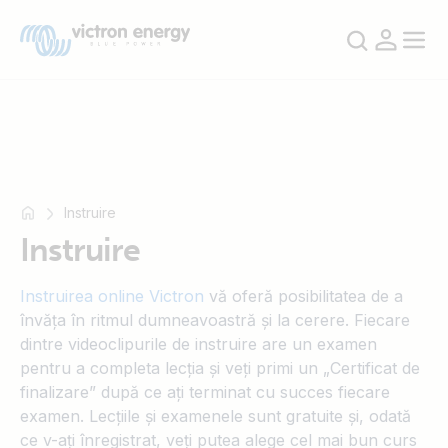
For
For
Instruire
example
example
Instruire
SmartSolar
SmartSolar
Multiplus-
Multiplus-
Instruirea online Victron
vă oferă posibilitatea de a
II
II
învăța în ritmul dumneavoastră și la cerere. Fiecare
Orion
Orion
dintre videoclipurile de instruire are un examen
XS
XS
pentru a completa lecția și veți primi un „Certificat de
SmartShunt
SmartShunt
finalizare” după ce ați terminat cu succes fiecare
examen. Lecțiile și examenele sunt gratuite și, odată
ce v-ați înregistrat, veți putea alege cel mai bun curs