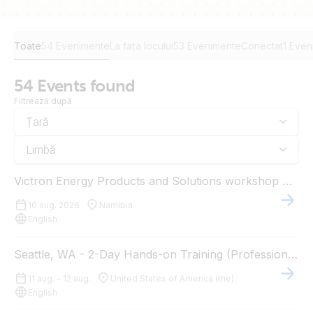
Toate
54 Evenimente
La fața locului
53 Evenimente
Conectat
1 Even
54 Events found
Filtrează după
Țară
Limbă
Victron Energy Products and Solutions workshop Windhoek
10 aug. 2026
Namibia
English
Seattle, WA - 2-Day Hands-on Training (Professional Installers)
11 aug. - 12 aug.
United States of America (the)
English