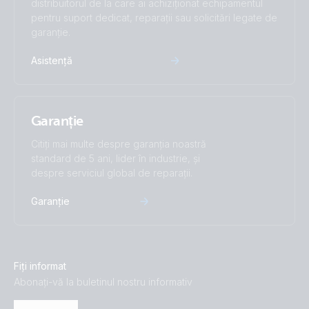
distribuitorul de la care ai achiziționat echipamentul
pentru suport dedicat, reparații sau solicitări legate de
garanție.
Asistență
Garanție
Citiți mai multe despre garanția noastră
standard de 5 ani, lider în industrie, și
despre serviciul global de reparații.
Garanție
Fiți informat
Abonați-vă la buletinul nostru informativ