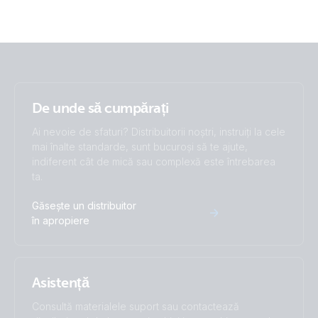
De unde să cumpărați
Ai nevoie de sfaturi? Distribuitorii noștri, instruiți la cele
mai înalte standarde, sunt bucuroși să te ajute,
indiferent cât de mică sau complexă este întrebarea
ta.
Găsește un distribuitor
în apropiere
Asistență
Consultă materialele suport sau contactează