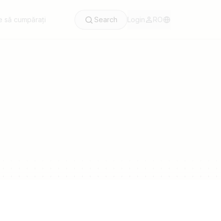
 să cumpărați
Search
Login
RO