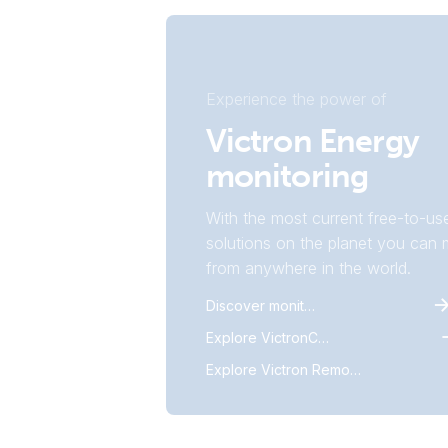
Experience the power of
Victron Energy
monitoring
With the most current free-to-us
solutions on the planet you can m
from anywhere in the world.
Discover monitoring
Explore VictronConnect
Explore Victron Remote Monitoring