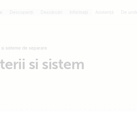
e
Descoperiți
Descărcări
Informaţii
Asistență
De unde
i si sisteme de separare
erii si sistem