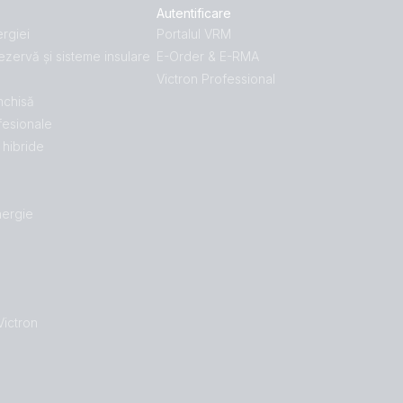
Autentificare
rgiei
Portalul VRM
ezervă și sisteme insulare
E-Order & E-RMA
Victron Professional
închisă
fesionale
hibride
nergie
Victron