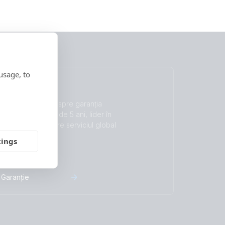
usage, to
Garanție
Citiți mai multe despre garanția
noastră standard de 5 ani, lider în
industrie, și despre serviciul global
de reparații.
tings
Garanție