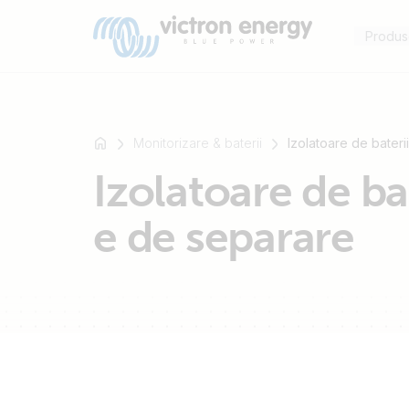
Produs
Monitorizare & baterii
Izolatoare de bateri
Izolatoare de bat
For
example
e de separare
SmartSolar
Multiplus-
II
Orion
XS
SmartShunt