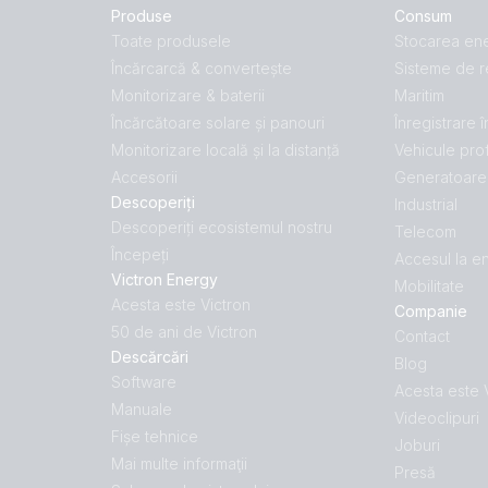
Produse
Consum
Toate produsele
Stocarea ene
Încărcarcă & convertește
Sisteme de r
Monitorizare & baterii
Maritim
Încărcătoare solare și panouri
Înregistrare 
Monitorizare locală și la distanță
Vehicule pro
Accesorii
Generatoare 
Descoperiți
Industrial
Descoperiți ecosistemul nostru
Telecom
Începeți
Accesul la e
Victron Energy
Mobilitate
Acesta este Victron
Companie
50 de ani de Victron
Contact
Descărcări
Blog
Software
Acesta este 
Manuale
Videoclipuri
Fișe tehnice
Joburi
Mai multe informaţii
Presă