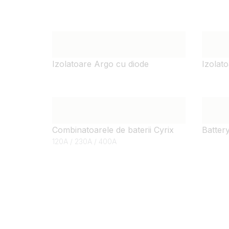
Izolatoare Argo cu diode
Izolat
Combinatoarele de baterii Cyrix
Batter
120A / 230A / 400A