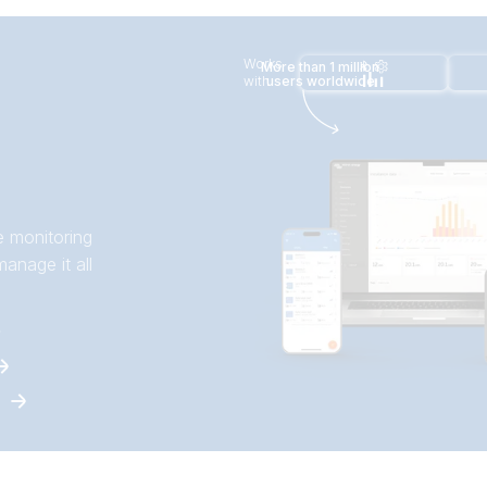
Works
More than 1 million
with
users worldwide
e monitoring
anage it all