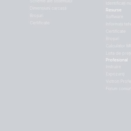
Scheme ale sistemului
Identificați 
Dimensiuni carcasă
Resurse
Broșuri
Software
Certificate
Informații te
Certificate
Broșuri
Calculator 
Lista de preț
Profesional
Instruire
Expozanţi
Victron Profe
Forum comun