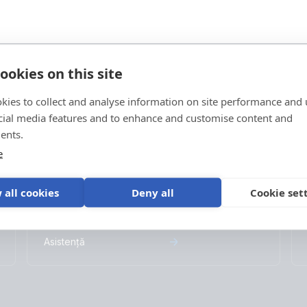
ookies on this site
kies to collect and analyse information on site performance and 
Asistență
cial media features and to enhance and customise content and
ents.
Consultă materialele suport sau contactează
e
distribuitorul de la care ai achiziționat
echipamentul pentru suport dedicat, reparații
sau solicitări legate de garanție.
 all cookies
Deny all
Cookie set
Asistență