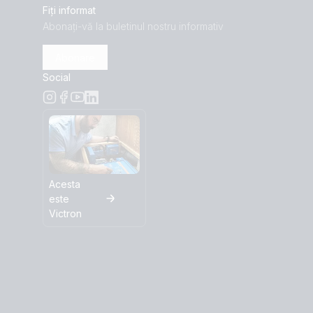
Fiți informat
Abonați-vă la buletinul nostru informativ
Abonare
Social
Acesta
este
Victron