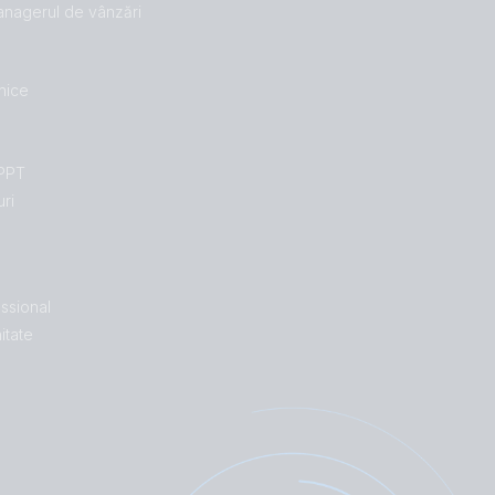
managerul de vânzări
hnice
MPPT
uri
ssional
itate