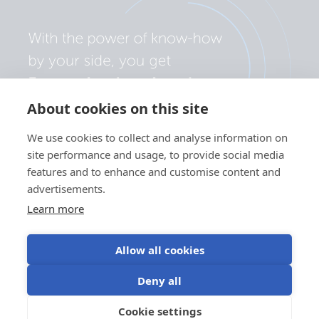
About cookies on this site
We use cookies to collect and analyse information on
site performance and usage, to provide social media
features and to enhance and customise content and
advertisements.
Learn more
Allow all cookies
Politica de confidențialitate
Preferințe cookie
Deny all
Utilizarea modulelor cookie
Termeni de utilizare
Cookie settings
RO
©Victron Energy 2026