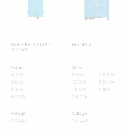
opțiuni complete de monitorizare și integrare a
ecosistemelor. Seria MultiPlus-II este perfectă pentru
sistemele de stocare a energiei, cu funcțiile sale anti-
isolare încorporate.
MultiPlus 500VA -
MultiPlus
1600VA
Output
Output
500VA
800VA
3000VA
800VA
1200VA
5000VA
1200VA
1600VA
20kW
1600VA
2000VA
Voltage
Voltage
12
/
24
/
48
12
/
24
/
48