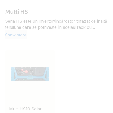
Multi HS
Seria HS este un invertor/încărcător trifazat de înaltă
tensiune care se potrivește în același rack cu
bateriile, oferind o instalare compactă. Cu patru
Show more
regulatoare MPPT încorporate care furnizează până
la 32 kW de energie solară, este pregătit pentru
sisteme off-grid, ESS și de rezervă (backup) exigente.
Multi HS19 Solar