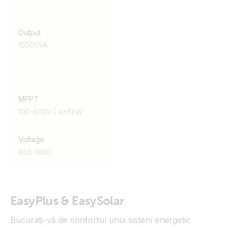
Output
15000VA
MPPT
100-600V | 4x8kW
Voltage
650-1000
EasyPlus & EasySolar
Bucurați-vă de confortul unui sistem energetic