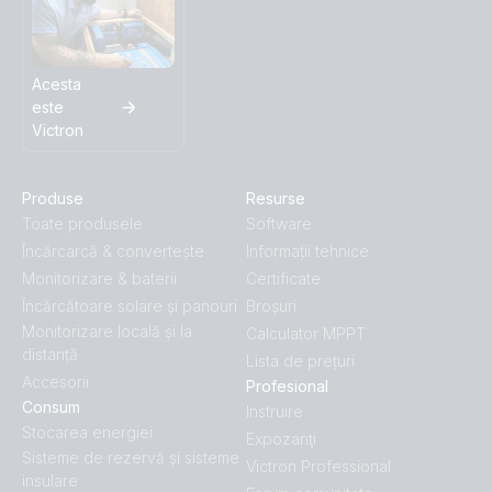
Acesta
este
Victron
Produse
Resurse
Toate produsele
Software
Încărcarcă & convertește
Informații tehnice
Monitorizare & baterii
Certificate
Încărcătoare solare și panouri
Broșuri
Monitorizare locală și la
Calculator MPPT
distanță
Lista de prețuri
Accesorii
Profesional
Consum
Instruire
Stocarea energiei
Expozanţi
Sisteme de rezervă și sisteme
Victron Professional
insulare