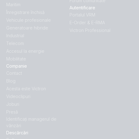
Forum comunitate
Maritim
Autentificare
Înregistrare închisă
Portalul VRM
Vehicule profesionale
E-Order & E-RMA
Generatoare hibride
Victron Professional
Industrial
Telecom
Accesul la energie
Mobilitate
Companie
Contact
Blog
Acesta este Victron
Videoclipuri
Joburi
Presă
Identificați managerul de
vânzări
Descărcări