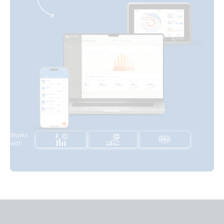
Works
with