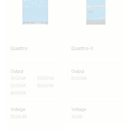
disponibilă și previn supraîncărcarea unei surse
limitate de curent alternativ. Toate modelele oferă
opțiuni complete de monitorizare și integrare în
ecosistem. Seria Quattro-II este perfectă pentru
sistemele de stocare a energiei, datorită
caracteristicilor sale anti-izolare integrate.
Quattro
Quattro-II
Output
Output
3000VA
10000VA
5000VA
5000VA
15000VA
8000VA
Voltage
Voltage
12
/
24
/
48
24
/
48