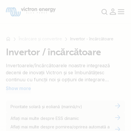
Încărcare și convertire
Invertor - încărcătoare
Invertor / încărcătoare
For
Invertoarele/încărcătoarele noastre integrează
example
decenii de inovații Victron și se îmbunătățesc
SmartSolar
continuu cu funcții noi și opțiuni de integrare
Multiplus-
îmbunătățite. Cunoscute pentru stabilirea unor
Show more
II
repere de fiabilitate, acestea sunt proiectate pentru a
Orion
alimenta aplicațiile business critice, avanposturi în
XS
Prioritate solară și eoliană (marină/rv)
afara rețelei, vehicule profesionale, circumnavigații
SmartShunt
maritime, aventuri în rulote și nenumărate alte
Aflați mai multe despre ESS dinamic
aplicații. Tehnologia noastră este construită pentru a
Aflați mai multe despre pornirea/oprirea automată a
se baza pe ea, asigurând performanțe robuste în