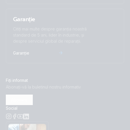
Garanție
Citiți mai multe despre garanția noastră
standard de 5 ani, lider în industrie, și
despre serviciul global de reparații.
Garanție
Fiți informat
Abonați-vă la buletinul nostru informativ
Abonare
Social