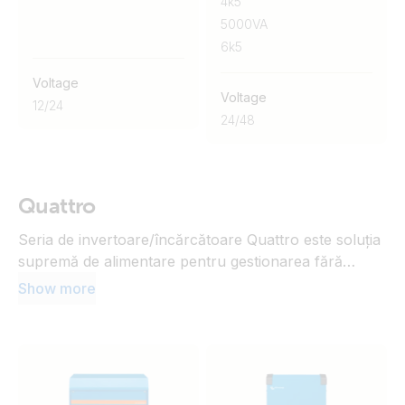
4k5
5000VA
6k5
Voltage
Voltage
12
/
24
24
/
48
Quattro
Seria de invertoare/încărcătoare Quattro este soluția
supremă de alimentare pentru gestionarea fără
întreruperi a energiei. Cu două intrări și două ieșiri de
Show more
curent alternativ, Quattro se poate conecta automat
la sursa activă, cum ar fi rețeaua electrică și un
generator, pentru a asigura o alimentare
neîntreruptă. Cu ajutorul tehnologiilor PowerAssist și
PowerControl, acestea optimizează puterea