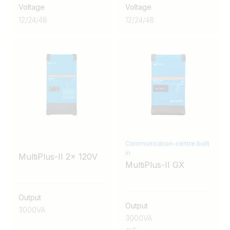
Voltage
Voltage
12
/
24
/
48
12
/
24
/
48
Communication-centre built
in
MultiPlus-II 2x 120V
MultiPlus-II GX
Output
Output
3000VA
3000VA