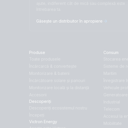
ajute, indiferent cât de mică sau complexă este
întrebarea ta.
Găsește un distribuitor în apropiere
Produse
Consum
Toate produsele
Stocarea ene
Încărcarcă & convertește
Sisteme de r
Monitorizare & baterii
Maritim
Încărcătoare solare și panouri
Înregistrare 
Monitorizare locală și la distanță
Vehicule pro
Accesorii
Generatoare 
Descoperiți
Industrial
Descoperiți ecosistemul nostru
Telecom
Începeți
Accesul la e
Victron Energy
Mobilitate