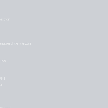
Victron
managerul de vânzări
hnice
MPPT
uri
ssional