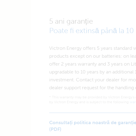
5 ani garanție
Poate fi extinsă până la 10
Victron Energy offers 5 years standard
products except on our batteries: on le
offer 2 years warranty and 3 years on Lit
upgradable to 10 years by an additional 1
investment. Contact your dealer for mor
dealer support request for the handling 
* This warranty may be provided by Victron Energy's 
by Victron Energy and is subject to the following
war
Consultați politica noastră de garanție
(PDF)