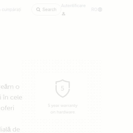
Autentificare
 cumpărați
Search
RO
creăm o
 în cele
oferi
dială de