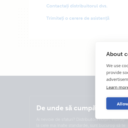
Contactați distribuitorul dvs.
Trimiteți o cerere de asistență
About co
We use coo
provide so
advertisem
Learn mor
Allow
De unde să cumpărați
Ai nevoie de sfaturi? Distribuitorii noștri, instruiți
la cele mai înalte standarde, sunt bucuroși să te