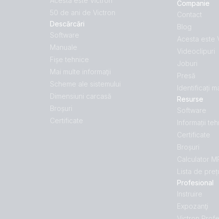
Acesta este Victron
Companie
50 de ani de Victron
Contact
Descărcări
Blog
Software
Acesta este 
Manuale
Videoclipuri
Fișe tehnice
Joburi
Mai multe informaţii
Presă
Scheme ale sistemului
Identificați 
Dimensiuni carcasă
Resurse
Broșuri
Software
Certificate
Informații te
Certificate
Broșuri
Calculator 
Lista de preț
Profesional
Instruire
Expozanţi
Victron Profe