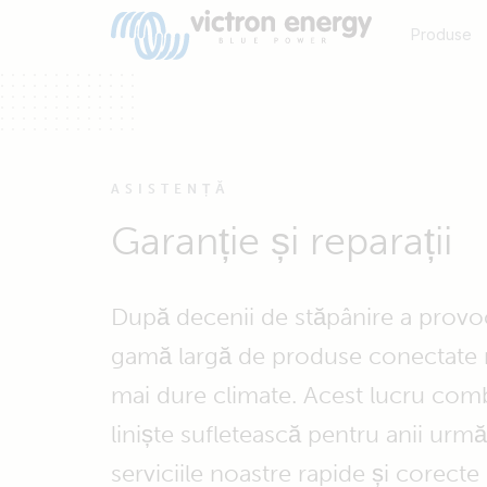
Produse
ASISTENȚĂ
Garanție și reparații
După decenii de stăpânire a provoc
gamă largă de produse conectate ro
mai dure climate. Acest lucru comb
liniște sufletească pentru anii următ
serviciile noastre rapide și corecte