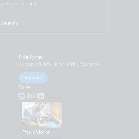
global de reparații.
Garanție
Fiți informat
Abonați-vă la buletinul nostru informativ
Abonare
Social
This is Victron