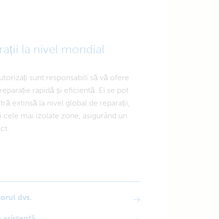
ații la nivel mondial
autorizați sunt responsabili să vă ofere
reparație rapidă și eficientă. Ei se pot
ră extinsă la nivel global de reparații,
i cele mai izolate zone, asigurând un
ct.
torul dvs.
e asistență