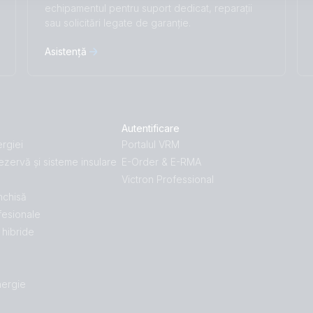
Italiano
Magyar
echipamentul pentru suport dedicat, reparații
sau solicitări legate de garanție.
I agree to receive the newsletter and accept
Nederlands
Norsk
the
Privacy Policy.
Polskie
Português
Asistență
Română
Slovenščina
Subscribe
Suomalainen
Svenska
Türkçe
Ελληνικά
Русский
Українська
Autentificare
中國人
rgiei
Portalul VRM
ezervă și sisteme insulare
E-Order & E-RMA
Victron Professional
închisă
fesionale
hibride
nergie