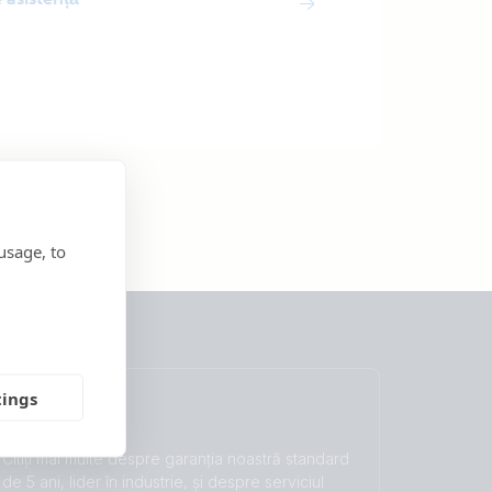
usage, to
tings
Garanție
Citiți mai multe despre garanția noastră standard
de 5 ani, lider în industrie, și despre serviciul