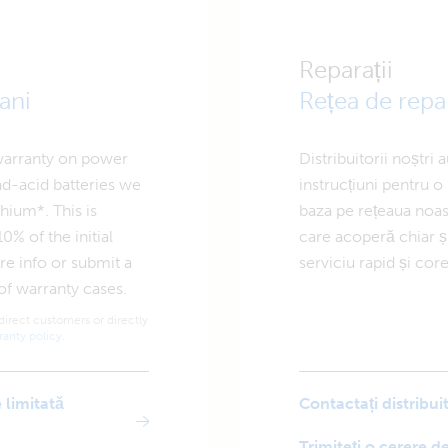
Reparații
 ani
Rețea de repar
 warranty on power
Distribuitorii noștri 
ad-acid batteries we
instrucțiuni pentru o 
hium*. This is
baza pe rețeaua noast
0% of the initial
care acoperă chiar ș
e info or submit a
serviciu rapid și core
of warranty cases.
direct customers or directly
ranty policy
.
 limitată
Contactați distribui
Trimiteți o cerere d