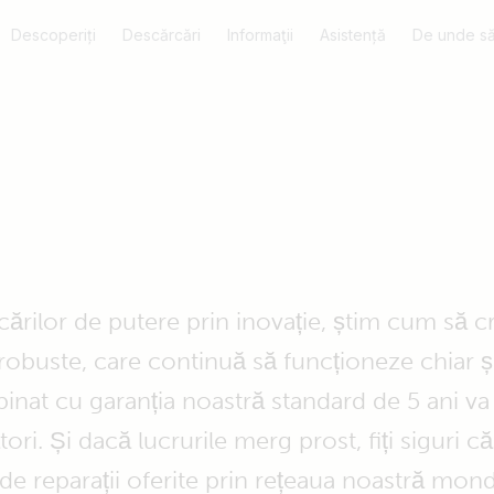
Descoperiți
Descărcări
Informaţii
Asistență
De unde să
ărilor de putere prin inovație, știm cum să 
buste, care continuă să funcționeze chiar și
inat cu garanția noastră standard de 5 ani va 
ori. Și dacă lucrurile merg prost, fiți siguri că
 de reparații oferite prin rețeaua noastră mon