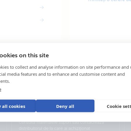
okies on this site
kies to collect and analyse information on site performance and 
cial media features and to enhance and customise content and
ents.
Selected
e
Stay up to date
Română
Change language
 all cookies
Deny all
Cookie set
Asistență
Čeština
Dansk
Deutsch
English
Consultă materialele suport sau contactează
Español
Français
distribuitorul de la care ai achiziționat