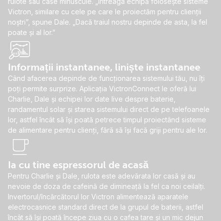
rulote sau case minuscule. „Întreaga echipă folosește sisteme
Victron, similare cu cele pe care le proiectăm pentru clienții
noștri”, spune Dale. „Dacă traiul nostru depinde de asta, la fel
poate și al lor.”
Informații instantanee, liniște instantanee
Când afacerea depinde de funcționarea sistemului tău, nu îți
poți permite surprize. Aplicația VictronConnect le oferă lui
Charlie, Dale și echipei lor date live despre baterie,
randamentul solar și starea sistemului direct de pe telefoanele
lor, astfel încât să își poată petrece timpul proiectând sisteme
de alimentare pentru clienți, fără să își facă griji pentru ale lor.
Ia cu tine espressorul de acasă
Pentru Charlie și Dale, rulota este adevărata lor casă și au
nevoie de doza de cafeină de dimineață la fel ca noi ceilalți.
Invertorul/încărcătorul lor Victron alimentează aparatele
electrocasnice standard direct de la grupul de baterii, astfel
încât să își poată începe ziua cu o cafea tare și un mic dejun