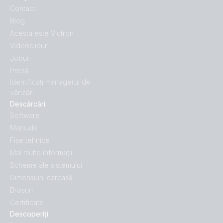
Contact
Blog
Acesta este Victron
Videoclipuri
Joburi
Presă
Identificați managerul de
vânzări
Descărcări
Software
Manuale
Fișe tehnice
Mai multe informaţii
Scheme ale sistemului
Dimensiuni carcasă
Broșuri
Certificate
Descoperiți