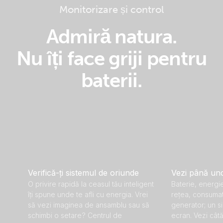
Monitorizare și control
Admiră natura.
Nu îți face griji pentru
baterii.
Verifică-ți sistemul de oriunde
Vezi până und
O privire rapidă la ceasul tău inteligent
Baterie, energi
îți spune unde te afli cu energia. Vrei
rețea, consumat
să vezi imaginea de ansamblu sau să
generator; un si
schimbi o setare? Centrul de
ecran. Vezi cât