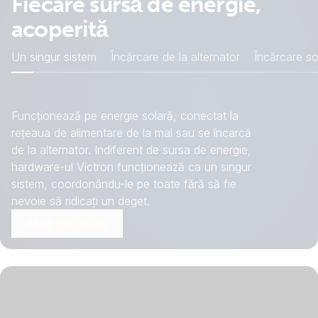
Fiecare sursă de energie,
out
charger
atmosfera potrivită
acoperită
motor
Off
Outdoor AC
On
Off
Awning
On
socket
Explorează panoul Switch
motor
Off
Air
On
Un singur sistem
Încărcare de la alternator
Încărcare so
Off
Entry
On
compressor
step
Off
On
Retract
Extend
Funcționează pe energie solară, conectat la
rețeaua de alimentare de la mal sau se încarcă
de la alternator. Indiferent de sursa de energie,
hardware-ul Victron funcționează ca un singur
sistem, coordonându-le pe toate fără să fie
nevoie să ridicați un deget.
Aflați mai multe