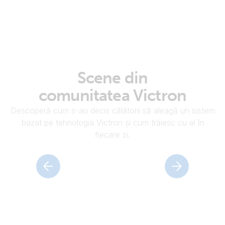
Campingul
în
zone
izolate
Camp
Scene din
devine
sălbat
comunitatea Victron
simplu
în
cu
Vietn
Descoperă cum s-au decis călătorii să aleagă un sistem
sisteme
cu
bazat pe tehnologia Victron și cum trăiesc cu el în
fiabile.
familia
fiecare zi.
Află mai multe
Află mai multe