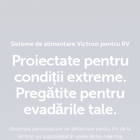
Sisteme de alimentare Victron pentru RV
For
example
Proiectate pentru
SmartSolar
Multiplus-
condiții extreme.
II
Orion
Pregătite pentru
XS
SmartShunt
evadările tale.
Sistemele personalizate de alimentare pentru RV de la
Victron au supraviețuit în unele dintre cele mai