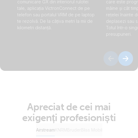
comunicare GX din interiorul rulotei
care este prog
tale, aplicația VictronConnect de pe
mâine și cât tim
telefon sau portalul VRM de pe laptop
rețelei înainte d
te rezolvă. De la câțiva metri la mii de
deplasezi sau să
kilometri distanță.
Totul într-o sing
presupuneri.
Apreciat de cei mai
exigenți profesioniști
Airstream
KNRM
Bruder
Bliss Mobil