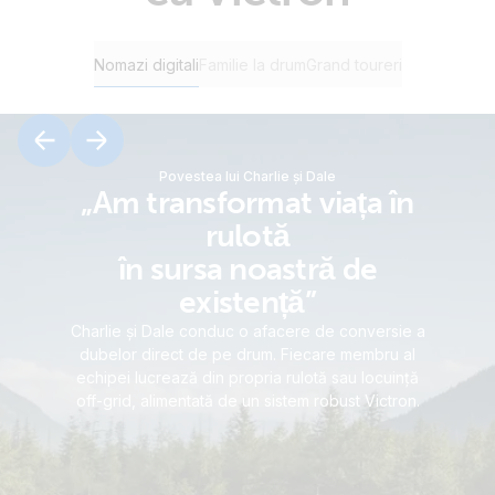
Nomazi digitali
Familie la drum
Grand toureri
Povestea lui Charlie și Dale
„Am transformat viața în
rulotă
în sursa noastră de
existență”
Charlie și Dale conduc o afacere de conversie a
dubelor direct de pe drum. Fiecare membru al
echipei lucrează din propria rulotă sau locuință
off-grid, alimentată de un sistem robust Victron.