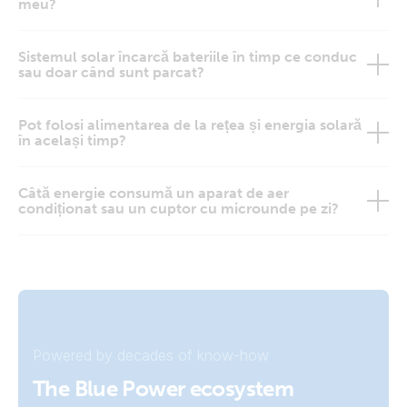
meu?
Sistemul solar încarcă bateriile în timp ce conduc
sau doar când sunt parcat?
Pot folosi alimentarea de la rețea și energia solară
în același timp?
Câtă energie consumă un aparat de aer
condiționat sau un cuptor cu microunde pe zi?
Powered by decades of know-how
The Blue Power ecosystem