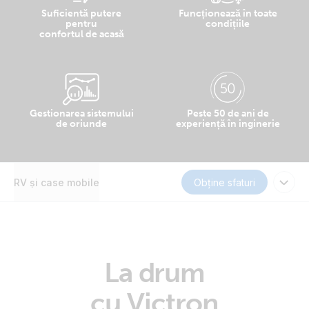
Suficientă putere
Funcționează în toate
pentru
condițiile
confortul de acasă
Gestionarea sistemului
Peste 50 de ani de
de oriunde
experiență în inginerie
RV și case mobile
Obține sfaturi
La drum
cu Victron