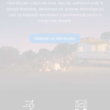
neiertătoare colțuri ale lumii. Așa că, indiferent unde îți
găsești libertatea, beneficiezi de aceeași tehnologie pe
care se bazează aventurierii și profesioniștii pentru a
merge mai departe.
Găsește un distribuitor