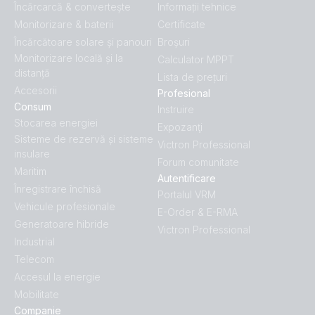
Încărcarcă & convertește
Informații tehnice
Monitorizare & baterii
Certificate
Încărcătoare solare și panouri
Broșuri
Monitorizare locală și la
Calculator MPPT
distanță
Lista de prețuri
Accesorii
Profesional
Consum
Instruire
Stocarea energiei
Expozanţi
Sisteme de rezervă și sisteme
Victron Professional
insulare
Forum comunitate
Maritim
Autentificare
Înregistrare închisă
Portalul VRM
Vehicule profesionale
E-Order & E-RMA
Generatoare hibride
Victron Professional
Industrial
Telecom
Accesul la energie
Mobilitate
Companie