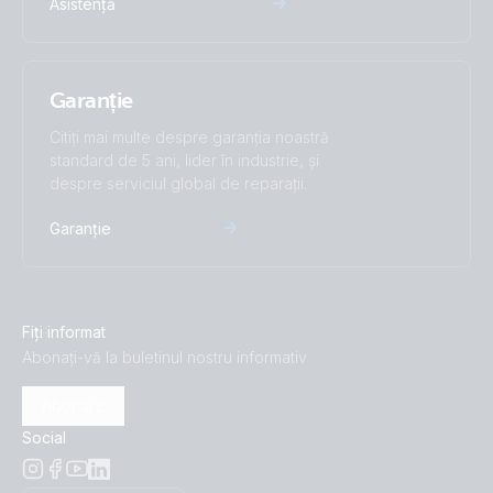
Asistență
Garanție
Citiți mai multe despre garanția noastră
standard de 5 ani, lider în industrie, și
despre serviciul global de reparații.
Garanție
Fiți informat
Abonați-vă la buletinul nostru informativ
Abonare
Social