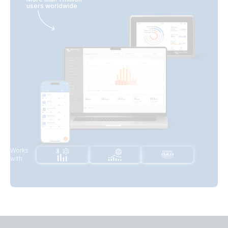
users worldwide
Works
with