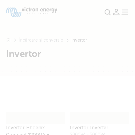
Încărcare și conversie
Invertor
Invertor
For
example
SmartSolar
Multiplus-
II
Orion
XS
SmartShunt
Invertor Phoenix
Invertor Inverter
Compact 1200VA -
3000VA - 5000VA