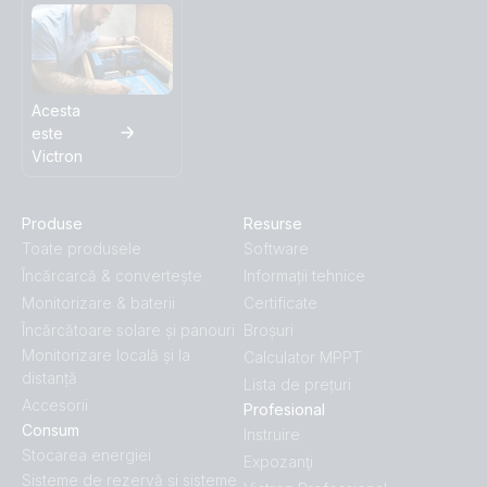
Acesta
este
Victron
Produse
Resurse
Toate produsele
Software
Încărcarcă & convertește
Informații tehnice
Monitorizare & baterii
Certificate
Încărcătoare solare și panouri
Broșuri
Monitorizare locală și la
Calculator MPPT
distanță
Lista de prețuri
Accesorii
Profesional
Consum
Instruire
Stocarea energiei
Expozanţi
Sisteme de rezervă și sisteme