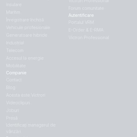
Victron Professional
insulare
Forum comunitate
Maritim
Autentificare
Înregistrare închisă
Portalul VRM
Vehicule profesionale
E-Order & E-RMA
Generatoare hibride
Victron Professional
Industrial
Telecom
Accesul la energie
Mobilitate
Companie
Contact
Blog
Acesta este Victron
Videoclipuri
Joburi
Presă
Identificați managerul de
vânzări