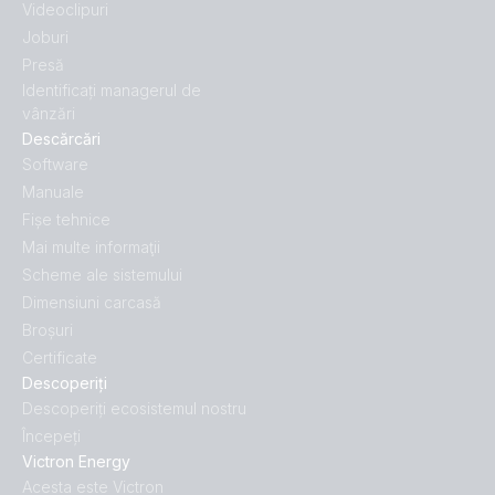
Videoclipuri
Joburi
Presă
Identificați managerul de
vânzări
Descărcări
Software
Manuale
Fișe tehnice
Mai multe informaţii
Scheme ale sistemului
Dimensiuni carcasă
Broșuri
Certificate
Descoperiți
Descoperiți ecosistemul nostru
Începeți
Victron Energy
Acesta este Victron