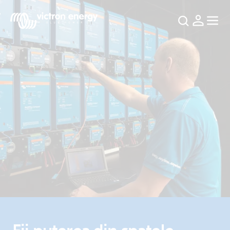
For
example
SmartSolar
Multiplus-
II
Orion
XS
SmartShunt