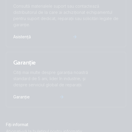
Consultă materialele suport sau contactează
distribuitorul de la care ai achiziționat echipamentul
pentru suport dedicat, reparații sau solicitări legate de
garanție.
Asistență
Garanție
Citiți mai multe despre garanția noastră
standard de 5 ani, lider în industrie, și
despre serviciul global de reparații.
Garanție
Fiți informat
Abonați-vă la buletinul nostru informativ