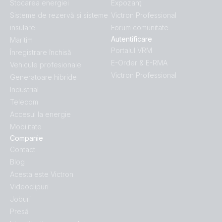
Stocarea energiei
Expozanţi
Sisteme de rezervă și sisteme
Victron Professional
insulare
Forum comunitate
Autentificare
Maritim
Portalul VRM
Înregistrare închisă
E-Order & E-RMA
Vehicule profesionale
Victron Professional
Generatoare hibride
Industrial
Telecom
Accesul la energie
Mobilitate
Companie
Contact
Blog
Acesta este Victron
Videoclipuri
Joburi
Presă