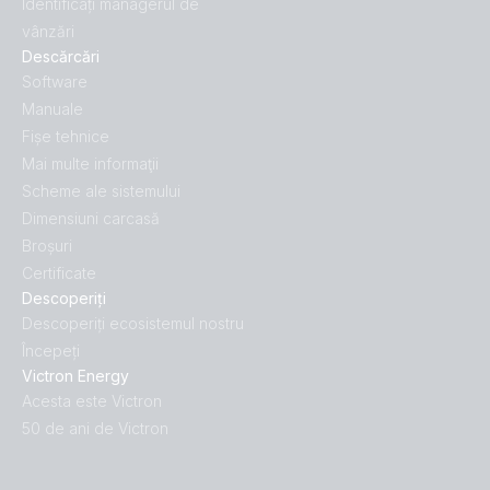
Identificați managerul de
vânzări
Descărcări
Software
Manuale
Fișe tehnice
Mai multe informaţii
Scheme ale sistemului
Dimensiuni carcasă
Broșuri
Certificate
Descoperiți
Descoperiți ecosistemul nostru
Începeți
Victron Energy
Acesta este Victron
50 de ani de Victron