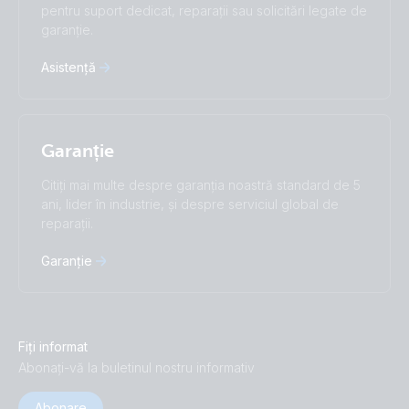
pentru suport dedicat, reparații sau solicitări legate de
garanție.
Asistență
Garanție
Citiți mai multe despre garanția noastră standard de 5
ani, lider în industrie, și despre serviciul global de
reparații.
Garanție
Fiți informat
Abonați-vă la buletinul nostru informativ
Abonare