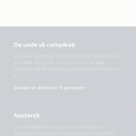
;
Selected
Stay up to date
Română
De unde să cumpărați
Change language
Ai nevoie de sfaturi? Distribuitorii noștri, instruiți la cele
Čeština
Dansk
mai înalte standarde, sunt bucuroși să te ajute,
indiferent cât de mică sau complexă este întrebarea
Deutsch
English
ta.
Español
Français
Italiano
Magyar
Găsește un distribuitor în apropiere
Nederlands
Norsk
I agree to receive the newsletter and accept the
Polskie
Português
Privacy Policy.
Română
Slovenščina
Subscribe
Suomalainen
Svenska
Asistență
Türkçe
Ελληνικά
Русский
Українська
Consultă materialele suport sau contactează
中國人
distribuitorul de la care ai achiziționat echipamentul