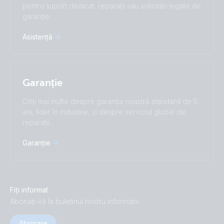
pentru suport dedicat, reparații sau solicitări legate de
garanție.
Asistență
Garanție
Citiți mai multe despre garanția noastră standard de 5
ani, lider în industrie, și despre serviciul global de
reparații.
Garanție
Fiți informat
Abonați-vă la buletinul nostru informativ
Abonare