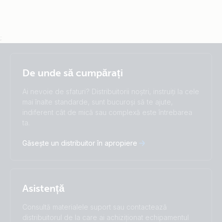
;
Selected
Stay up to date
Română
De unde să cumpărați
Change language
Ai nevoie de sfaturi? Distribuitorii noștri, instruiți la cele
Čeština
Dansk
mai înalte standarde, sunt bucuroși să te ajute,
indiferent cât de mică sau complexă este întrebarea
Deutsch
English
ta.
Español
Français
Italiano
Magyar
Găsește un distribuitor în apropiere
Nederlands
Norsk
I agree to receive the newsletter and accept the
Polskie
Português
Privacy Policy.
Română
Slovenščina
Subscribe
Suomalainen
Svenska
Asistență
Türkçe
Ελληνικά
Русский
Українська
Consultă materialele suport sau contactează
中國人
distribuitorul de la care ai achiziționat echipamentul