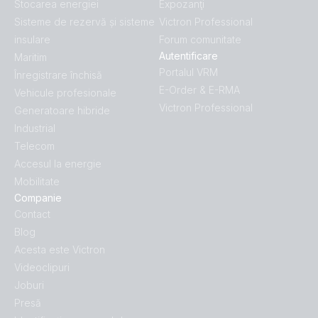
Stocarea energiei
Expozanţi
Sisteme de rezervă și sisteme
Victron Professional
insulare
Forum comunitate
Autentificare
Maritim
Portalul VRM
Înregistrare închisă
E-Order & E-RMA
Vehicule profesionale
Victron Professional
Generatoare hibride
Industrial
Telecom
Accesul la energie
Mobilitate
Companie
Contact
Blog
Acesta este Victron
Videoclipuri
Joburi
Presă