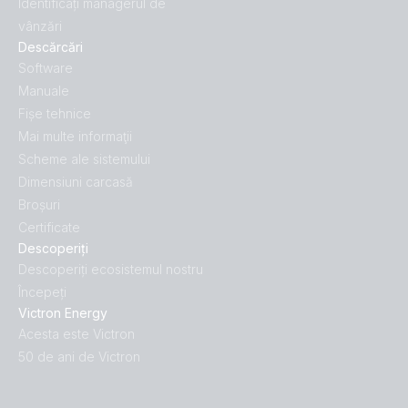
Identificați managerul de
vânzări
Descărcări
Software
Manuale
Fișe tehnice
Mai multe informaţii
Scheme ale sistemului
Dimensiuni carcasă
Broșuri
Certificate
Descoperiți
Descoperiți ecosistemul nostru
Începeți
Victron Energy
Acesta este Victron
50 de ani de Victron