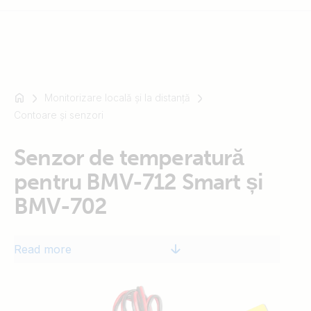
Monitorizare locală și la distanță
For
Contoare și senzori
example
SmartSolar
Multiplus-
Senzor de temperatură
II
pentru BMV-712 Smart și
Orion
BMV-702
XS
SmartShunt
Read more