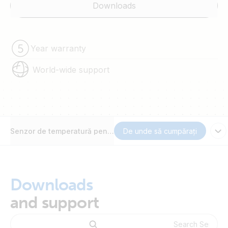
Downloads
Year warranty
World-wide support
Senzor de temperatură pentru BMV-712 Smart și BMV-702
De unde să cumpărați
Downloads
and support