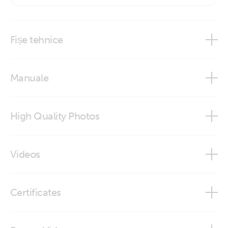
Fișe tehnice
Temperature Sensors
Manuale
High Quality Photos
Temperature sensor for BMV-702
Videos
Did You Know - How to Test a Temperature Sensor
Certificates
Declaration of Conformity - Auxiliary components (2)