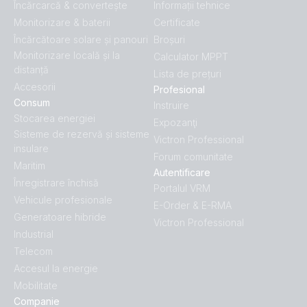
Încărcarcă & convertește
Informații tehnice
Monitorizare & baterii
Certificate
Încărcătoare solare și panouri
Broșuri
Monitorizare locală și la
Calculator MPPT
distanță
Lista de prețuri
Accesorii
Profesional
Consum
Instruire
Stocarea energiei
Expozanţi
Sisteme de rezervă și sisteme
Victron Professional
insulare
Forum comunitate
Maritim
Autentificare
Înregistrare închisă
Portalul VRM
Vehicule profesionale
E-Order & E-RMA
Generatoare hibride
Victron Professional
Industrial
Telecom
Accesul la energie
Mobilitate
Companie