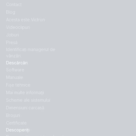
Contact
Blog
Acesta este Victron
Videoclipuri
Joburi
Presă
Identificați managerul de
vânzări
Descărcări
Software
Manuale
Fișe tehnice
Mai multe informaţii
Scheme ale sistemului
Dimensiuni carcasă
Broșuri
Certificate
Descoperiți