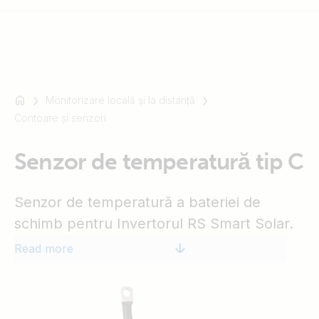
Monitorizare locală și la distanță
For
Contoare și senzori
example
SmartSolar
Multiplus-
Senzor de temperatură tip C
II
Orion
Senzor de temperatură a bateriei de
XS
schimb pentru Invertorul RS Smart Solar.
SmartShunt
Read more