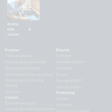
Acesta
este
Victron
Produse
Resurse
Toate produsele
Software
Încărcarcă & convertește
Informații tehnice
Monitorizare & baterii
Certificate
Încărcătoare solare și panouri
Broșuri
Monitorizare locală și la
Calculator MPPT
distanță
Lista de prețuri
Accesorii
Profesional
Consum
Instruire
Stocarea energiei
Expozanţi
Sisteme de rezervă și sisteme
Victron Professional