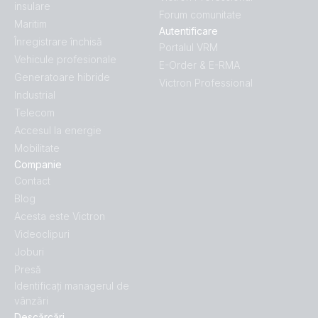
insulare
Forum comunitate
Maritim
Autentificare
Înregistrare închisă
Portalul VRM
Vehicule profesionale
E-Order & E-RMA
Generatoare hibride
Victron Professional
Industrial
Telecom
Accesul la energie
Mobilitate
Companie
Contact
Blog
Acesta este Victron
Videoclipuri
Joburi
Presă
Identificați managerul de
vânzări
Descărcări