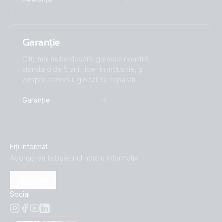
Garanție
Citiți mai multe despre garanția noastră
standard de 5 ani, lider în industrie, și
despre serviciul global de reparații.
Garanție
Fiți informat
Abonați-vă la buletinul nostru informativ
Abonare
Social