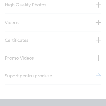
High Quality Photos
Temperature sensor type C (close-up)
Videos
Temperature sensor type C (close-up2)
Did You Know - How to Test a Temperature Sensor
Certificates
Temperature sensor type C (Front-angle)
ISO9001 certificate
Temperature sensor type C (top)
Promo Videos
Brand video
Suport pentru produse