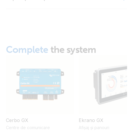
GX IO-Extender 150 (right)
GX IO-Extender 150 (side)
Complete
the system
GX IO-Extender 150 (side2)
GX IO-Extender 150 (top with cable)
GX IO-Extender 150 (top)
GX IO-Extender 150 (front-angle)
GX IO-Extender 150 (top) SL
Cerbo GX
Ekrano GX
Centre de comunicare
Afișaj și panouri