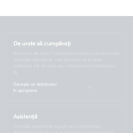
De unde să cumpărați
Ai nevoie de sfaturi? Distribuitorii noștri, instruiți la cele
mai înalte standarde, sunt bucuroși să te ajute,
indiferent cât de mică sau complexă este întrebarea
ta.
Găsește un distribuitor
în apropiere
Asistență
Consultă materialele suport sau contactează
distribuitorul de la care ai achiziționat echipamentul