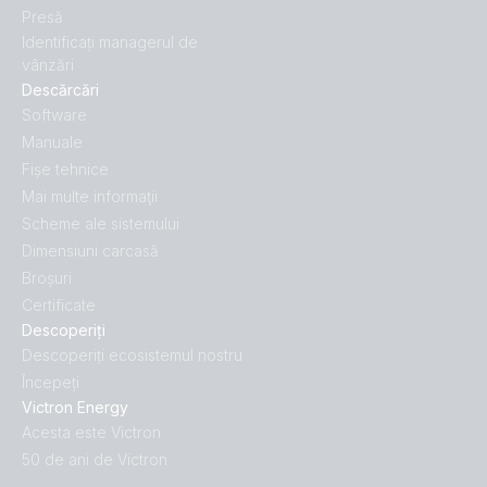
Presă
Identificați managerul de
vânzări
Descărcări
Software
Manuale
Fișe tehnice
Mai multe informaţii
Scheme ale sistemului
Dimensiuni carcasă
Broșuri
Certificate
Descoperiți
Descoperiți ecosistemul nostru
Începeți
Victron Energy
Acesta este Victron
50 de ani de Victron