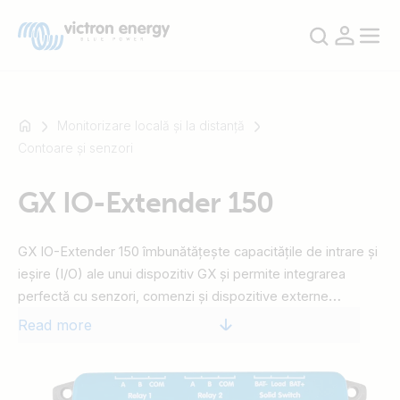
Monitorizare locală și la distanță
Contoare și senzori
For
GX IO-Extender 150
example
SmartSolar
Multiplus-
GX IO-Extender 150 îmbunătățește capacitățile de intrare și
II
ieșire (I/O) ale unui dispozitiv GX și permite integrarea
Orion
perfectă cu senzori, comenzi și dispozitive externe
XS
suplimentare. Se conectează prin USB, care servește și ca
Read more
SmartShunt
sursă de alimentare, oferind o soluție de extindere simplă și
eficientă. Dispozitivul poate fi controlat cu ajutorul Node-
RED pe dispozitivul GX, precum și din panoul Switch din