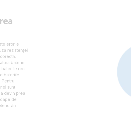
rea
ate erorile
uza rezistenței
 corectă.
atura bateriei
 bateriile reci
d bateriile
. Pentru
riei sunt
tea devin prea
aproape de
teriorări