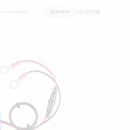
 să cumpărați
Search
Login
RO