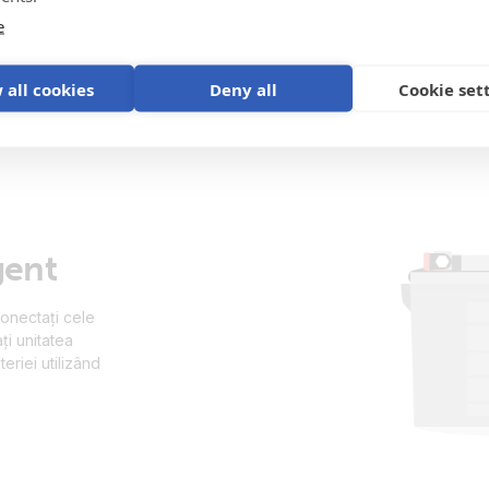
e
 all cookies
Deny all
Cookie set
gent
Conectați cele
ați unitatea
teriei utilizând