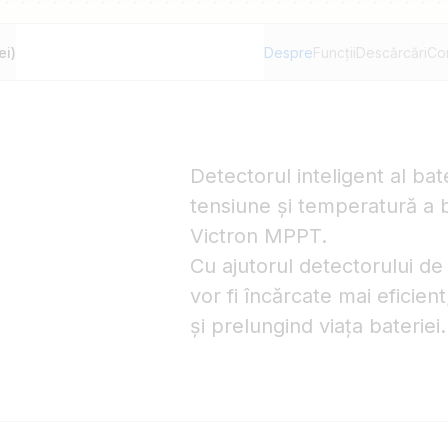
ei)
Despre
Funcții
Descărcări
Co
Detectorul inteligent al bate
tensiune și temperatură a b
Victron MPPT.
Cu ajutorul detectorului de
vor fi încărcate mai eficien
și prelungind viața bateriei.