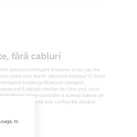
e, fără cabluri
re detectorul inteligent al bateriei și unu sau mai
oare solare este fără fir. Utilizează Rețeaua VE.Smart
inteligentă bazată pe Bluetooth inteligent.
ansmise pot fi utilizate simultan de către unul, două
încărcătoare solare conectate la aceeași baterie de
V. Rețeaua inteligentă este configurată utilizând
ronConnect.
usage, to