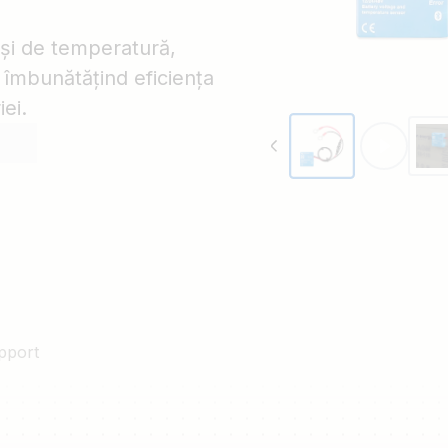
 și de temperatură,
t; îmbunătățind eficiența
iei.
pport