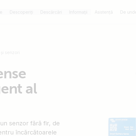
e
Descoperiți
Descărcări
Informaţii
Asistență
De unde
și senzori
ense
ent al
 un senzor fără fir, de
entru încărcătoarele