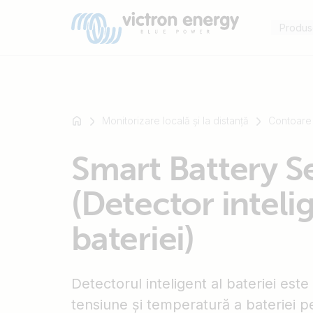
Produs
Monitorizare locală și la distanță
Contoare 
For
Smart Battery S
example
SmartSolar
(Detector intelig
Multiplus-
II
bateriei)
Orion
XS
SmartShunt
Detectorul inteligent al bateriei este
tensiune și temperatură a bateriei p