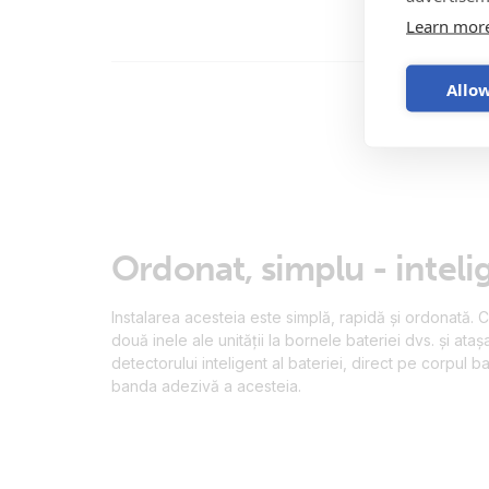
Learn mor
Allow
Ordonat, simplu - inteli
Instalarea acesteia este simplă, rapidă și ordonată. 
două inele ale unității la bornele bateriei dvs. și ataș
detectorului inteligent al bateriei, direct pe corpul ba
banda adezivă a acesteia.