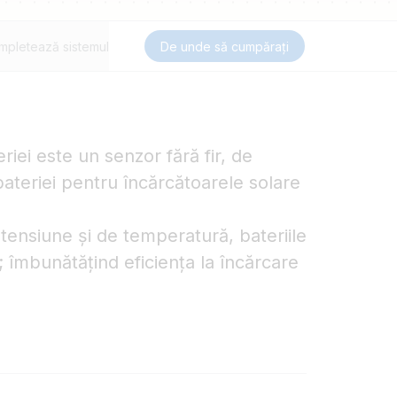
mpletează sistemul
De unde să cumpărați
riei este un senzor fără fir, de
ateriei pentru încărcătoarele solare
 tensiune și de temperatură, bateriile
t; îmbunătățind eficiența la încărcare