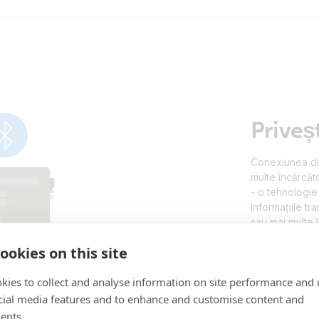
Priveșt
Conexiunea dint
multe încărcăt
- o tehnologie 
Informațiile tr
sau mai multe 
12V, 24V și 48
ookies on this site
aplicația Vict
kies to collect and analyse information on site performance and 
cial media features and to enhance and customise content and
ents.