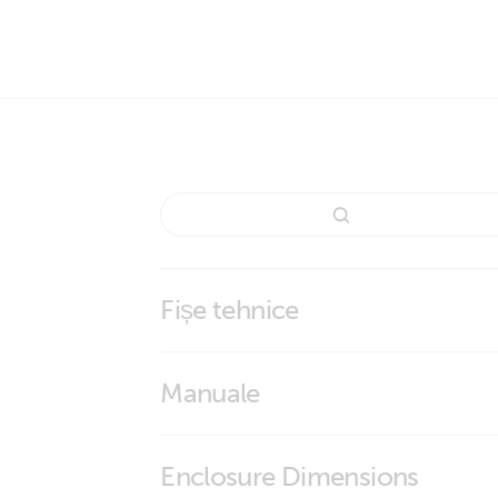
Fișe tehnice
Temperature Sensors
Manuale
Smart Battery Sense
Enclosure Dimensions
VictronConnect app