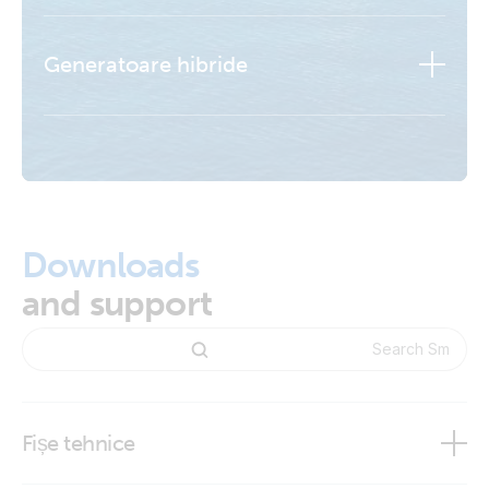
Generatoare hibride
Aflați mai multe
Aflați mai multe
Downloads
Aflați mai multe
and support
Aflați mai multe
Fișe tehnice