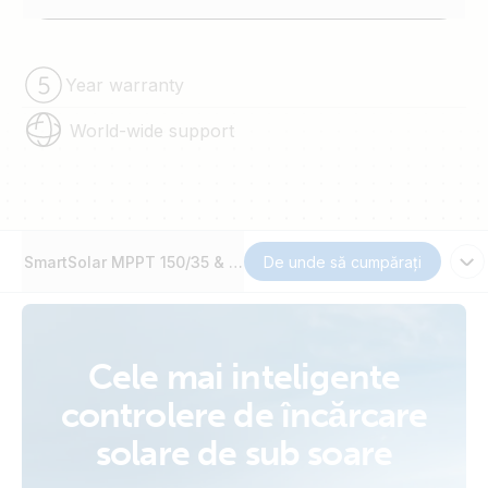
Year warranty
World-wide support
SmartSolar MPPT 150/35 & 150/45
De unde să cumpărați
Cele mai inteligente
controlere de încărcare
solare de sub soare