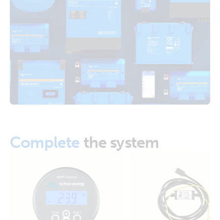
SmartSolar MPPT 150-45.PT07
Certificate RED EN 300 328 - SmartSolar MPPT 150/45
SmartSolar MPPT 150-45.PT08
Certificate Safety EN/IEC 62109-1 - BlueSolar & SmartSolar
MPPT 100/50, 150/35 & 150/45
Certificate Safety IEC 62109-1 - AS/NZS - BlueSolar &
SmartSolar MPPT 100/50 & 150/35 & 150/45 & addendum
Certificate Safety RETIE 40117 - All BlueSolar and
SmartSolar MPPT Charge Controllers (Colombia)
Complete
the system
Declaration of Conformity - SmartSolar MPPT 150/35 (EU
doc RED)
Declaration of Conformity - SmartSolar MPPT 150/45 (EU
doc RED)