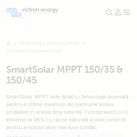
Încărcătoare solare și panouri
Controlere încărcare solară
For
SmartSolar MPPT 150/35 &
example
150/45
SmartSolar
Multiplus-
II
SmartSolar MPPT este dotat cu tehnologie avansată
Orion
pentru a obține maximum din panourile solare,
XS
protejând în același timp bateriile. Funcționează cu o
SmartShunt
eficiență de 98% cu răcire naturală și este construit
pentru a rezista celor mai dure condiții.