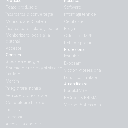
Produse
Resurse
Toate produsele
Software
Încărcarcă & convertește
Informații tehnice
Monitorizare & baterii
Certificate
Încărcătoare solare și panouri
Broșuri
Monitorizare locală și la
Calculator MPPT
distanță
Lista de prețuri
Accesorii
Profesional
Consum
Instruire
Stocarea energiei
Expozanţi
Sisteme de rezervă și sisteme
Victron Professional
insulare
Forum comunitate
Maritim
Autentificare
Înregistrare închisă
Portalul VRM
Vehicule profesionale
E-Order & E-RMA
Generatoare hibride
Victron Professional
Industrial
Telecom
Accesul la energie