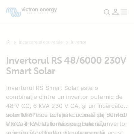
Încărcare și conversie
Invertor
Invertorul RS 48/6000 230V
For
Smart Solar
example
SmartSolar
Multiplus-
Invertorul RS Smart Solar este o
II
combinație dintre un invertor puternic de
Orion
48 V CC, 6 kVA 230 V CA, și un încărcător
XS
SmartShunt
solar MPPT cu tensiune ridicată de 80-450
Invertorul este echipat cu un afișaj pentru
V CC, 4 kW. Datorită designului său
citirea informațiilor despre baterie, invertor
modern și tehnologiei cu frecvență
și încărcătorul solar. De asemenea, acești