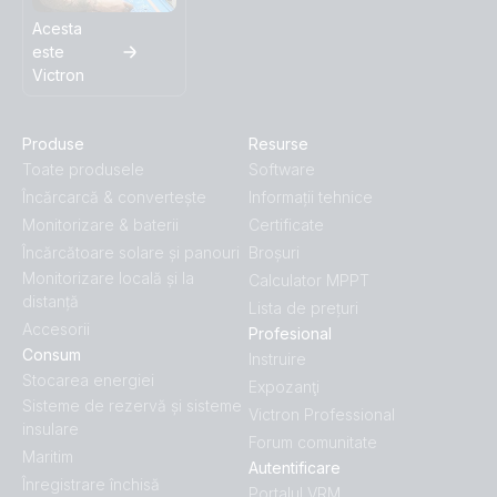
Acesta
este
Victron
Produse
Resurse
Toate produsele
Software
Încărcarcă & convertește
Informații tehnice
Monitorizare & baterii
Certificate
Încărcătoare solare și panouri
Broșuri
Monitorizare locală și la
Calculator MPPT
distanță
Lista de prețuri
Accesorii
Profesional
Consum
Instruire
Stocarea energiei
Expozanţi
Sisteme de rezervă și sisteme
Victron Professional
insulare
Forum comunitate
Maritim
Autentificare
Înregistrare închisă
Portalul VRM