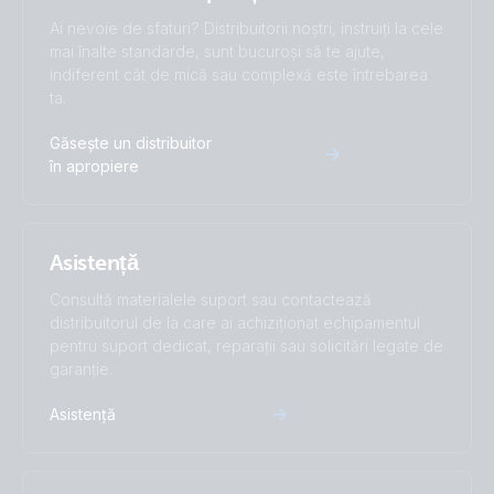
Smart (Solar) (EU doc RED)
Ai nevoie de sfaturi? Distribuitorii noștri, instruiți la cele
mai înalte standarde, sunt bucuroși să te ajute,
indiferent cât de mică sau complexă este întrebarea
ISO9001 certificate
ta.
Găsește un distribuitor
în apropiere
Asistență
Consultă materialele suport sau contactează
distribuitorul de la care ai achiziționat echipamentul
pentru suport dedicat, reparații sau solicitări legate de
garanție.
Asistență