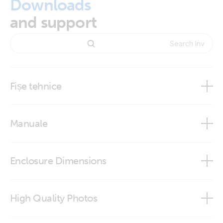
Downloads
and support
Fișe tehnice
Inverter RS Smart Solar
Manuale
Inverter RS Smart Solar
Enclosure Dimensions
VictronConnect app
Inverter RS 48/6000 230V Smart Solar
High Quality Photos