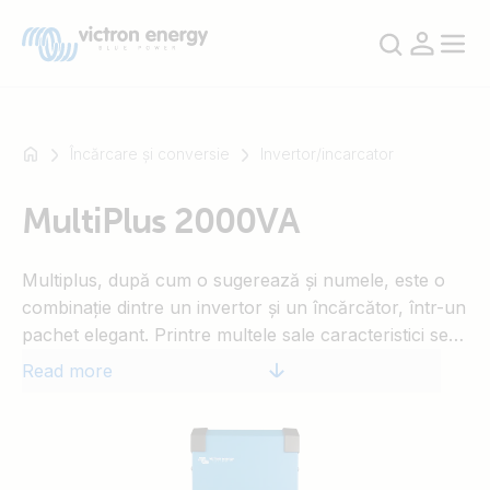
Încărcare și conversie
Invertor/incarcator
MultiPlus 2000VA
For
example
Multiplus, după cum o sugerează şi numele, este o
SmartSolar
combinaţie dintre un invertor şi un încărcător, într-un
Multiplus-
pachet elegant. Printre multele sale caracteristici se
II
numără un invertor cu undă sinusiodală pură,
Orion
Read more
încărcare ajustabilă, tehnologie hibrid PowerAssist,
XS
plus caracteristici de integrare cu sisteme multiple.
SmartShunt