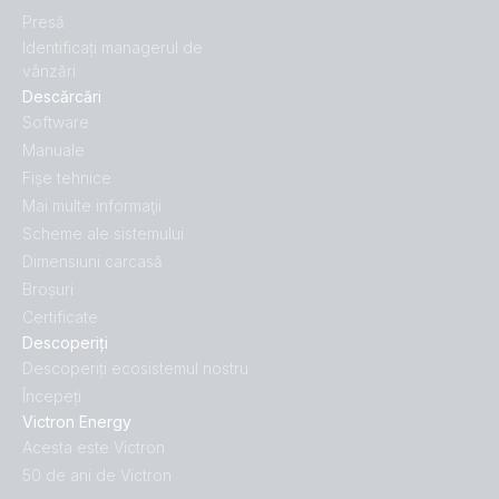
Presă
Identificați managerul de
vânzări
Descărcări
Software
Manuale
Fișe tehnice
Mai multe informaţii
Scheme ale sistemului
Dimensiuni carcasă
Broșuri
Certificate
Descoperiți
Descoperiți ecosistemul nostru
Începeți
Victron Energy
Acesta este Victron
50 de ani de Victron