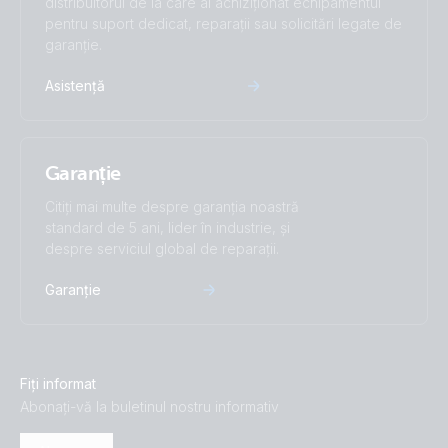
distribuitorul de la care ai achiziționat echipamentul
pentru suport dedicat, reparații sau solicitări legate de
garanție.
Asistență
Garanție
Citiți mai multe despre garanția noastră
standard de 5 ani, lider în industrie, și
despre serviciul global de reparații.
Garanție
Fiți informat
Abonați-vă la buletinul nostru informativ