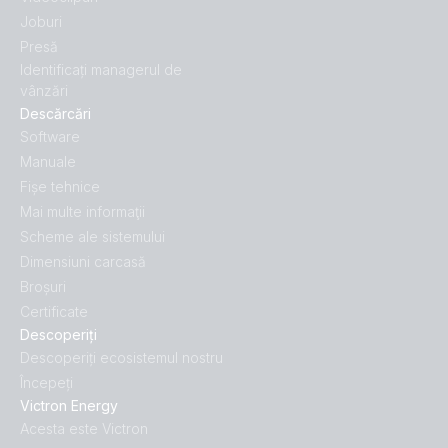
Joburi
Presă
Identificați managerul de
vânzări
Descărcări
Software
Manuale
Fișe tehnice
Mai multe informaţii
Scheme ale sistemului
Dimensiuni carcasă
Broșuri
Certificate
Descoperiți
Descoperiți ecosistemul nostru
Începeți
Victron Energy
Acesta este Victron