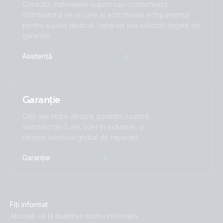
Consultă materialele suport sau contactează
distribuitorul de la care ai achiziționat echipamentul
pentru suport dedicat, reparații sau solicitări legate de
garanție.
Asistență
Garanție
Citiți mai multe despre garanția noastră
standard de 5 ani, lider în industrie, și
despre serviciul global de reparații.
Garanție
Fiți informat
Abonați-vă la buletinul nostru informativ