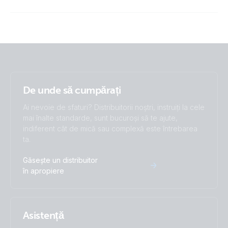
ISO9001 certificate
Multi RS 48V 6000VA 100A (Left)
Multi RS 48V 6000VA 100A (Rear)
De unde să cumpărați
Ai nevoie de sfaturi? Distribuitorii noștri, instruiți la cele
mai înalte standarde, sunt bucuroși să te ajute,
indiferent cât de mică sau complexă este întrebarea
ta.
Găsește un distribuitor
în apropiere
Asistență