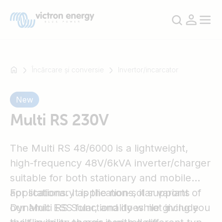
Încărcare și conversie
Invertor/incarcator
New
For
example
Multi RS 230V
SmartSolar
Multiplus-
The Multi RS 48/6000 is a lightweight,
II
high-frequency 48V/6kVA inverter/charger
Orion
XS
suitable for both stationary and mobile
SmartShunt
applications. It is the non-solar variant of
For stationary applications, it supports
our Multi RS Solar, and does not include
Dynamic ESS functionality while giving you