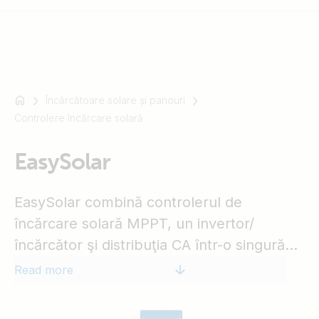
Încărcătoare solare și panouri
For
Controlere încărcare solară
example
SmartSolar
Multiplus-
EasySolar
II
Orion
EasySolar combină controlerul de
XS
încărcare solară MPPT, un invertor/
SmartShunt
încărcător şi distribuţia CA într-o singură
carcasă. Acest produs este uşor de
Read more
instalat, cu un număr redus de fire.