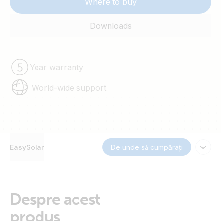
Where to buy
Downloads
Year warranty
World-wide support
EasySolar
De unde să cumpărați
Despre acest
produs