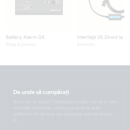
Battery Alarm GX
Interfață VE.Direct la U
Afișaj și panouri
Accesorii
De unde să cumpărați
Ai nevoie de sfaturi? Distribuitorii noștri, instruiți la cele
mai înalte standarde, sunt bucuroși să te ajute,
indiferent cât de mică sau complexă este întrebarea
ta.