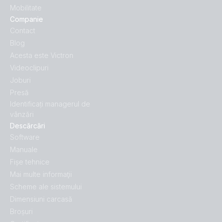
Mobilitate
Companie
Contact
Blog
Acesta este Victron
Videoclipuri
Joburi
Presă
Identificați managerul de
vânzări
Descărcări
Software
Manuale
Fișe tehnice
Mai multe informaţii
Scheme ale sistemului
Dimensiuni carcasă
Broșuri