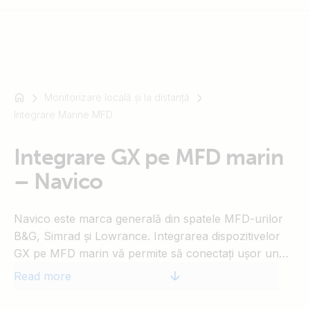
Monitorizare locală și la distanță
For
Integrare Marine MFD
example
SmartSolar
Multiplus-
Integrare GX pe MFD marin
II
– Navico
Orion
XS
Navico este marca generală din spatele MFD-urilor
SmartShunt
B&G, Simrad și Lowrance. Integrarea dispozitivelor
GX pe MFD marin vă permite să conectați ușor un
afișaj multifuncțional (Multi Functional Display) în
Read more
nucleul sistemului de alimentare, precum Cerbo GX
sau MultiPlus-II GX cu GX activat. După conectare,