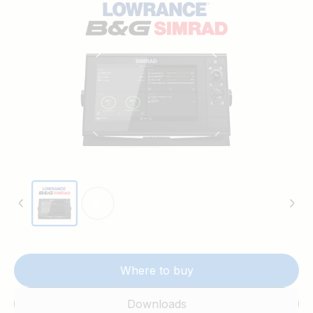
puteți monitoriza și controla facil sistemul de
alimentare al ambarcațiunii dvs., direct pe puntea de
sticlă. Aflați ce altceva mai puteți face cu soluțiile de
alimentare pe mare.
Where to buy
Downloads