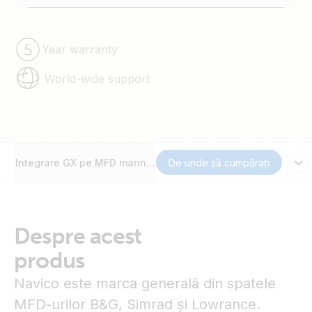
Year warranty
World-wide support
Integrare GX pe MFD marin – Navico
De unde să cumpărați
Despre acest
produs
Navico este marca generală din spatele
MFD-urilor B&G, Simrad și Lowrance.