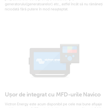
generatorului(generatoarelor) etc., astfel încât să nu rămâneți
niciodată fără putere în mod neașteptat.
Ușor de integrat cu MFD-urile Navico
Victron Energy este acum disponibil pe cele mai bune afișaje