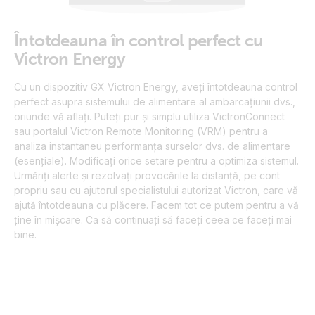
Întotdeauna în control perfect cu
Victron Energy
Cu un dispozitiv GX Victron Energy, aveți întotdeauna control
perfect asupra sistemului de alimentare al ambarcațiunii dvs.,
oriunde vă aflați. Puteți pur și simplu utiliza VictronConnect
sau portalul Victron Remote Monitoring (VRM) pentru a
analiza instantaneu performanța surselor dvs. de alimentare
(esențiale). Modificați orice setare pentru a optimiza sistemul.
Urmăriți alerte și rezolvați provocările la distanță, pe cont
propriu sau cu ajutorul specialistului autorizat Victron, care vă
ajută întotdeauna cu plăcere. Facem tot ce putem pentru a vă
ține în mișcare. Ca să continuați să faceți ceea ce faceți mai
bine.