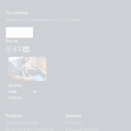
Fiți informat
Abonați-vă la buletinul nostru informativ
Abonare
Social
Acesta
este
Victron
Produse
Resurse
Toate produsele
Software
Încărcarcă & convertește
Informații tehnice