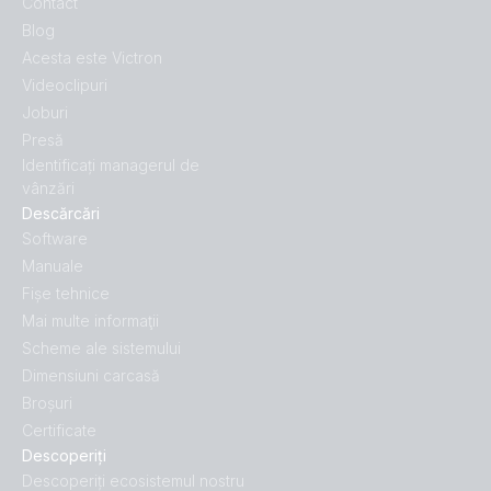
Contact
Blog
Acesta este Victron
Videoclipuri
Joburi
Presă
Identificați managerul de
vânzări
Descărcări
Software
Manuale
Fișe tehnice
Mai multe informaţii
Scheme ale sistemului
Dimensiuni carcasă
Broșuri
Certificate
Descoperiți
Descoperiți ecosistemul nostru