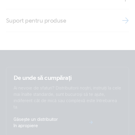
Brand video
Suport pentru produse
Marine MFD app
De unde să cumpărați
Ai nevoie de sfaturi? Distribuitorii noștri, instruiți la cele
mai înalte standarde, sunt bucuroși să te ajute,
indiferent cât de mică sau complexă este întrebarea
ta.
Găsește un distribuitor
în apropiere