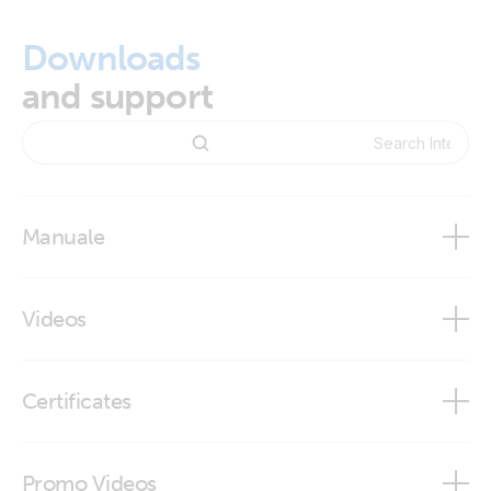
Downloads
and support
Manuale
Marine Integration Guide
Videos
Navico MFD Integration
Glass bridge integration Victron Energy - Simrad
Certificates
ISO9001 certificate
Promo Videos