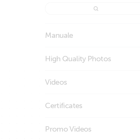
Manuale
Furuno MFD integration
High Quality Photos
Marine Integration Guide
Furuno scherm
Videos
Furuno scherm_right
Glass bridge integration Victron Energy - 
Certificates
ISO9001 certificate
Promo Videos