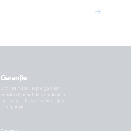
Garanție
Citiți mai multe despre garanția
noastră standard de 5 ani, lider în
industrie, și despre serviciul global
de reparații.
Garanție