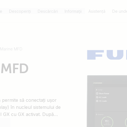
e
Descoperiți
Descărcări
Informaţii
Asistență
De unde
e Marine MFD
e MFD
 permite să conectați ușor
play) în nucleul sistemului de
I GX cu GX activat. După
sistemul de alimentare al