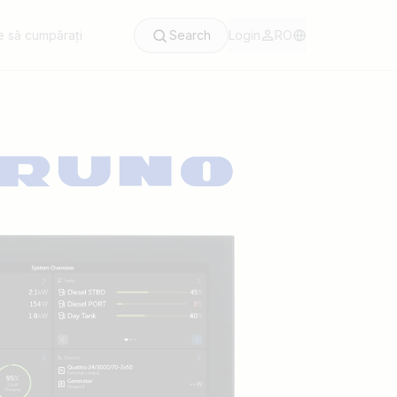
 să cumpărați
Search
Login
RO