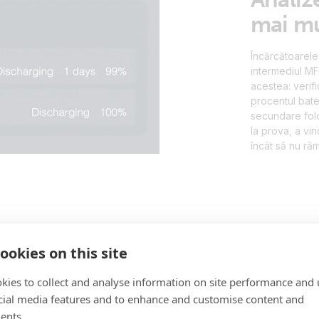
mai mu
Încărcătoarele 
intermediul MF
acestea: verifi
procentul bater
secundare folo
la prova, a vin
încât să nu ră
ookies on this site
kies to collect and analyse information on site performance and 
cial media features and to enhance and customise content and
perfect
ents.