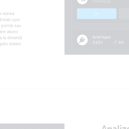
i starea
trolați ușor
 porniți sau
care atunci
 la distanță
ului sistem.
Analiz