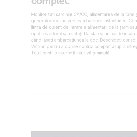
complet.
Monitorizați sarcinile CA/CC, alimentarea de la țărm ș
generatorului sau verificați bateriile instantaneu. Con
limita de curent de intrare a alimentării de la țărm sau
opriți invertorul sau setați-l la starea numai de încăr
când lăsați ambarcațiunea la doc. Deschideți consola
Victron pentru a obține control complet asupra întreg
Totul printr-o interfață intuitivă și simplă.