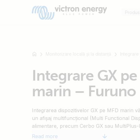
Produs
Monitorizare locală și la distanță
Integrar
For
Integrare GX p
example
SmartSolar
marin – Furuno
Multiplus-
II
Orion
Integrarea dispozitivelor GX pe MFD marin vă
XS
un afișaj multifuncțional (Multi Functional Dis
SmartShunt
alimentare, precum Cerbo GX sau MultiPlus-I
conectare, puteți monitoriza și controla facil 
Read more