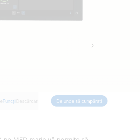
re
Funcții
Descărcări
De unde să cumpărați
GX pe MFD marin vă permite să