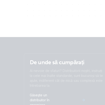
De unde să cumpărați
Ai nevoie de sfaturi? Distribuitorii noștri, instruiți
la cele mai înalte standarde, sunt bucuroși să te
ajute, indiferent cât de mică sau complexă este
întrebarea ta.
Găsește un
distribuitor în
apropiere