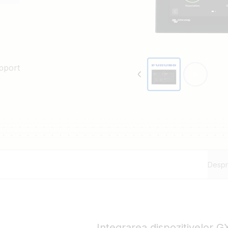
Aflați ce altceva mai puteți
pport
Desp
Integrarea dispozitivelor 