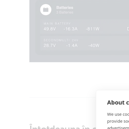
About c
We use coo
provide so
Întotdeauna în control 
advertisem