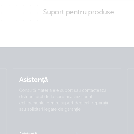
Brand video
Suport pentru produse
Marine MFD app
Asistență
Consultă materialele suport sau contactează
distribuitorul de la care ai achiziționat
echipamentul pentru suport dedicat, reparații
sau solicitări legate de garanție.
Asistență