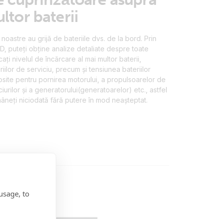
ltor baterii
noastre au grijă de bateriile dvs. de la bord. Prin
D, puteți obține analize detaliate despre toate
cați nivelul de încărcare al mai multor baterii,
iilor de serviciu, precum și tensiunea bateriilor
site pentru pornirea motorului, a propulsoarelor de
ciurilor și a generatorului(generatoarelor) etc., astfel
mâneți niciodată fără putere în mod neașteptat.
usage, to