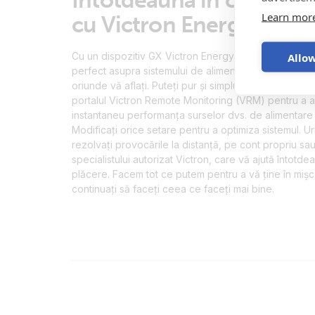
Learn mor
cu Victron Energy
Cu un dispozitiv GX Victron Energy, aveți întotdeaun
Allow
perfect asupra sistemului de alimentare al ambarcațiu
oriunde vă aflați. Puteți pur și simplu utiliza Victron
portalul Victron Remote Monitoring (VRM) pentru a a
instantaneu performanța surselor dvs. de alimentare 
Modificați orice setare pentru a optimiza sistemul. Urm
rezolvați provocările la distanță, pe cont propriu sau
specialistului autorizat Victron, care vă ajută întotde
plăcere. Facem tot ce putem pentru a vă ține în mișc
continuați să faceți ceea ce faceți mai bine.