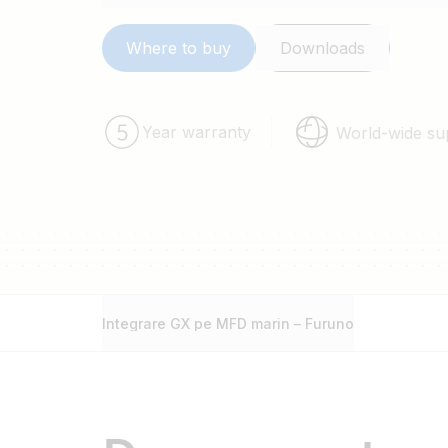
ambarcațiunii dvs., direct pe puntea de sticlă. 
face cu soluțiile de alimentare pe mare.
Where to buy
Downloads
Year warranty
World-wide su
Integrare GX pe MFD marin – Furuno