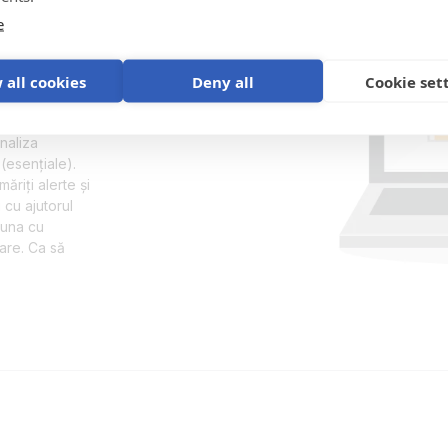
e
a control
 all cookies
Deny all
Cookie set
nii dvs.,
Connect sau
naliza
(esențiale).
ăriți alerte și
 cu ajutorul
auna cu
are. Ca să