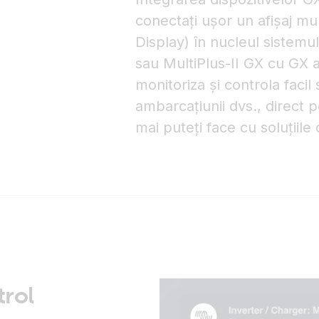
conectați ușor un afișaj mul
Display) în nucleul sistem
sau MultiPlus-II GX cu GX a
monitoriza și controla facil
ambarcațiunii dvs., direct p
mai puteți face cu soluțiil
trol