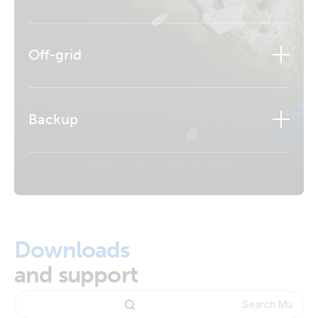
Off-grid
Backup
Aflați mai multe
Downloads
and support
Aflați mai multe