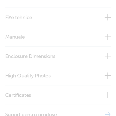
Aflați mai multe
Fișe tehnice
Multi HS19 Solar
Manuale
HV Battery Compatibility - Multi HS19
Enclosure Dimensions
Multi HS19 Solar 15kW
High Quality Photos
Multi HS19 Solar 15k (back)
Certificates
Multi HS19 Solar 15k (front)
Declaration of Conformity - Multi HS19 Solar
Suport pentru produse