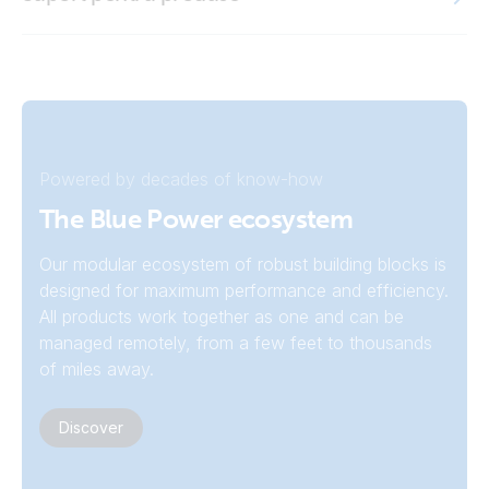
Multi HS19 Solar 15k (left)
ISO9001 certificate
Multi HS19 Solar 15k (right)
Powered by decades of know-how
The Blue Power ecosystem
Our modular ecosystem of robust building blocks is
designed for maximum performance and efficiency.
All products work together as one and can be
managed remotely, from a few feet to thousands
of miles away.
Discover