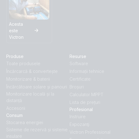
Acesta
este
Victron
Produse
Resurse
Toate produsele
Software
Încărcarcă & convertește
Informații tehnice
Monitorizare & baterii
Certificate
Încărcătoare solare și panouri
Broșuri
Monitorizare locală și la
Calculator MPPT
distanță
Lista de prețuri
Accesorii
Profesional
Consum
Instruire
Stocarea energiei
Expozanţi
Sisteme de rezervă și sisteme
Victron Professional
insulare