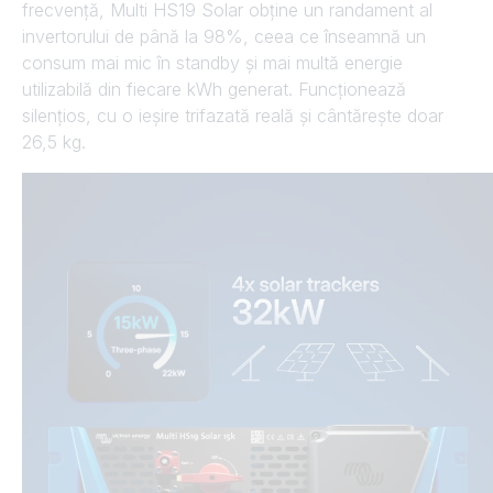
frecvență, Multi HS19 Solar obține un randament al
invertorului de până la 98%, ceea ce înseamnă un
consum mai mic în standby și mai multă energie
utilizabilă din fiecare kWh generat. Funcționează
silențios, cu o ieșire trifazată reală și cântărește doar
26,5 kg.