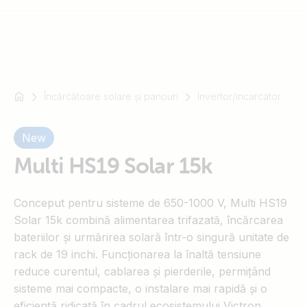
Încărcătoare solare și panouri
Invertor/incarcator
For
example
SmartSolar
New
Multiplus-
Multi HS19 Solar 15k
II
Orion
XS
Conceput pentru sisteme de 650-1000 V, Multi HS19
SmartShunt
Solar 15k combină alimentarea trifazată, încărcarea
bateriilor și urmărirea solară într-o singură unitate de
rack de 19 inchi. Funcționarea la înaltă tensiune
reduce curentul, cablarea și pierderile, permițând
sisteme mai compacte, o instalare mai rapidă și o
eficiență ridicată în cadrul ecosistemului Victron.