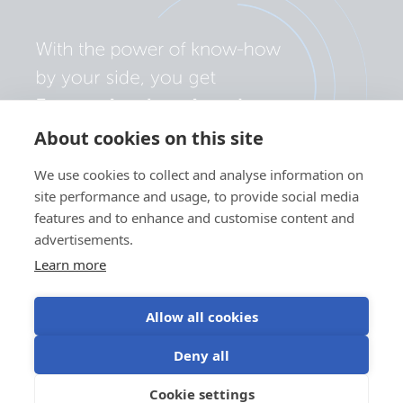
About cookies on this site
We use cookies to collect and analyse information on
site performance and usage, to provide social media
features and to enhance and customise content and
advertisements.
Learn more
Allow all cookies
Politica de confidențialitate
Preferințe cookie
Deny all
Utilizarea modulelor cookie
Termeni de utilizare
Cookie settings
RO
©Victron Energy 2026