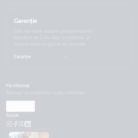
Garanție
Citiți mai multe despre garanția noastră
standard de 5 ani, lider în industrie, și
despre serviciul global de reparații.
Garanție
Fiți informat
Abonați-vă la buletinul nostru informativ
Abonare
Social