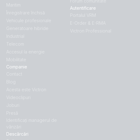
Forum comunitate
Maritim
Autentificare
Înregistrare închisă
Portalul VRM
Vehicule profesionale
E-Order & E-RMA
Generatoare hibride
Victron Professional
Industrial
Telecom
Accesul la energie
Mobilitate
Companie
Contact
Blog
Acesta este Victron
Videoclipuri
Joburi
Presă
Identificați managerul de
vânzări
Descărcări