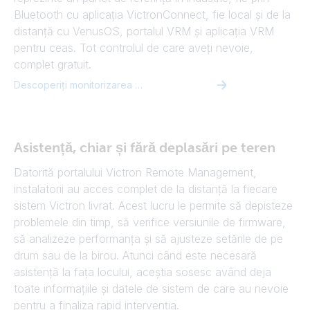
Bluetooth cu aplicația VictronConnect, fie local și de la
distanță cu VenusOS, portalul VRM și aplicația VRM
pentru ceas. Tot controlul de care aveți nevoie,
complet gratuit.
Descoperiți monitorizarea Victron Energy
Asistență, chiar și fără deplasări pe teren
Datorită portalului Victron Remote Management,
instalatorii au acces complet de la distanță la fiecare
sistem Victron livrat. Acest lucru le permite să depisteze
problemele din timp, să verifice versiunile de firmware,
să analizeze performanța și să ajusteze setările de pe
drum sau de la birou. Atunci când este necesară
asistență la fața locului, aceștia sosesc având deja
toate informațiile și datele de sistem de care au nevoie
pentru a finaliza rapid intervenția.