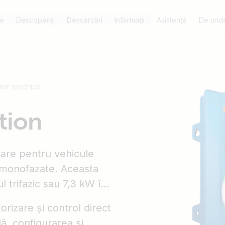
e
Descoperiți
Descărcări
Informaţii
Asistență
De unde
lor electrice
tion
care pentru vehicule
și monofazate. Aceasta
trifazic sau 7,3 kW în
rizare și control direct
lă, configurarea și