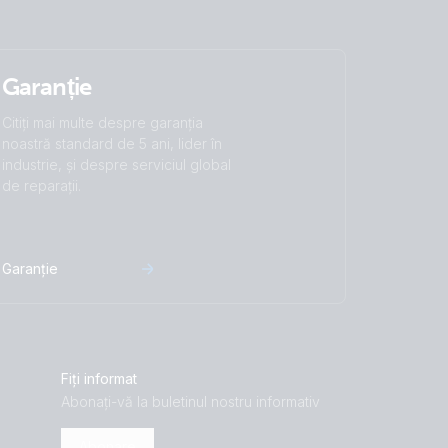
Garanție
Citiți mai multe despre garanția
noastră standard de 5 ani, lider în
industrie, și despre serviciul global
de reparații.
Garanție
Fiți informat
Abonați-vă la buletinul nostru informativ
Abonare