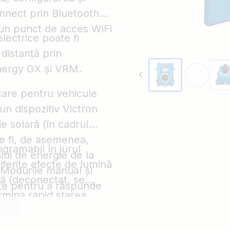
onnect prin Bluetooth
r-un punct de acces WiFi
lectrice poate fi
 distanță prin
Energy GX și VRM.
care pentru vehicule
un dispozitiv Victron
 solară (în cadrul
e fi, de asemenea,
gramabil în jurul
lui de energie de la
iferite efecte de lumină
. Modurile manual și
tă (deconectat, se
ate pentru a răspunde
rmina rapid starea
ție de sistem.