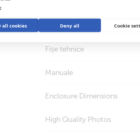
e
 all cookies
Deny all
Cookie set
Fișe tehnice
EV Charging Station
Manuale
EV Charging Station
Enclosure Dimensions
EV Charging Station
High Quality Photos
EV Charging Station (back)