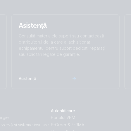
Asistență
Consultă materialele suport sau contactează
distribuitorul de la care ai achiziționat
echipamentul pentru suport dedicat, reparații
sau solicitări legate de garanție.
Asistență
Autentificare
rgiei
Portalul VRM
ezervă și sisteme insulare
E-Order & E-RMA