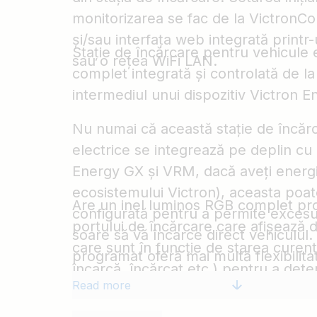
monitorizarea se fac de la VictronC
și/sau interfața web integrată print
Stație de încărcare pentru vehicule e
sau o rețea WiFi LAN.
complet integrată și controlată de la
intermediul unui dispozitiv Victron 
Nu numai că această stație de încăr
electrice se integrează pe deplin cu 
Energy GX și VRM, dacă aveți energie
ecosistemului Victron), aceasta poat
Are un inel luminos RGB complet pro
configurată pentru a permite excesu
portului de încărcare care afișează d
soare să vă încarce direct vehiculul
care sunt în funcție de starea curen
programat oferă mai multă flexibilit
încarcă, încărcat etc.) pentru a dete
nevoilor vehiculelor electrice în func
Read more
dispozitivului.