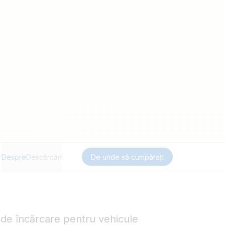
Despre
Descărcări
De unde să cumpărați
 de încărcare pentru vehicule