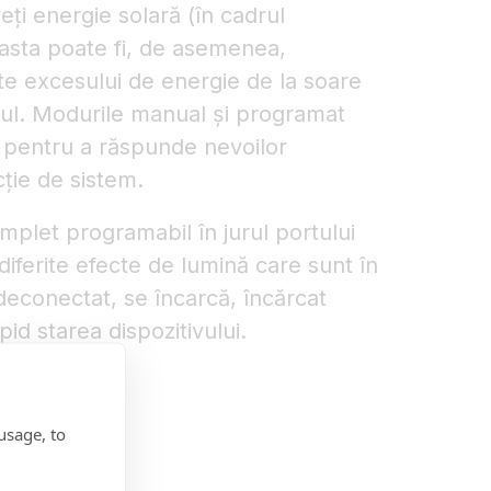
ți energie solară (în cadrul
easta poate fi, de asemenea,
te excesului de energie de la soare
lul. Modurile manual și programat
te pentru a răspunde nevoilor
cție de sistem.
plet programabil în jurul portului
diferite efecte de lumină care sunt în
deconectat, se încarcă, încărcat
id starea dispozitivului.
usage, to