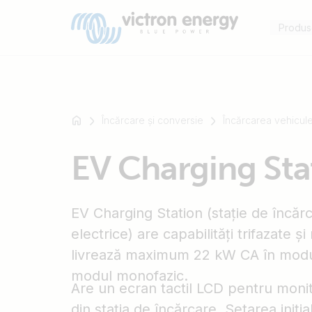
Produs
Încărcare și conversie
Încărcarea vehicule
For
EV Charging Sta
example
SmartSolar
Multiplus-
EV Charging Station (stație de încăr
II
Orion
electrice) are capabilități trifazate 
XS
livrează maximum 22 kW CA în modul 
SmartShunt
modul monofazic.
Are un ecran tactil LCD pentru monito
din stația de încărcare. Setarea iniția