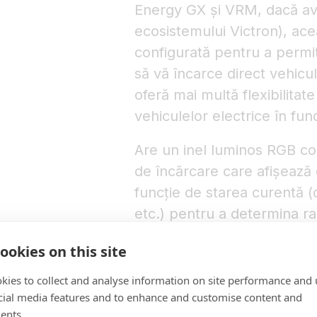
Energy GX și VRM, dacă ave
ecosistemului Victron), ac
configurată pentru a permi
să vă încarce direct vehicu
oferă mai multă flexibilita
vehiculelor electrice în fun
Are un inel luminos RGB com
de încărcare care afișează 
funcție de starea curentă (
etc.) pentru a determina rap
ookies on this site
kies to collect and analyse information on site performance and 
cial media features and to enhance and customise content and
ents.