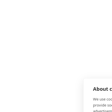
About c
We use coo
provide so
advertisem