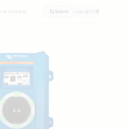
 să cumpărați
Search
Login
RO