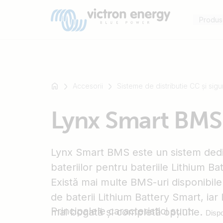
Produs
Accesorii
Sisteme de distributie CC și sigu
For
Lynx Smart BMS
example
SmartSolar
Multiplus-
Lynx Smart BMS este un sistem dedi
II
Orion
bateriilor pentru bateriile Lithium Ba
XS
Există mai multe BMS-uri disponibile
SmartShunt
de baterii Lithium Battery Smart, ia
Principalele caracteristici sunt:
mai bogată și completă opțiune.
Dispo