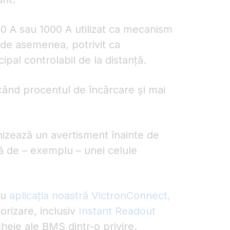
0 A sau 1000 A utilizat ca mecanism
 de asemenea, potrivit ca
ipal controlabil de la distanță.
icând procentul de încărcare și mai
izează un avertisment înainte de
ă de – exemplu – unei celule
cu
aplicația noastră VictronConnect,
orizare, inclusiv
Instant Readout
cheie ale BMS dintr-o privire.