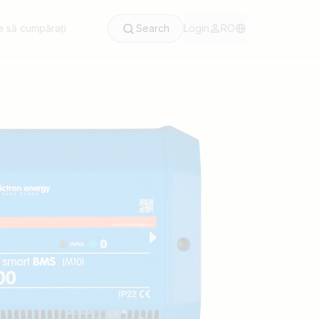
 să cumpărați
Search
Login
RO