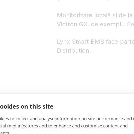
Monitorizare locală și de la
Victron GX, de exemplu
Ce
Lynx Smart BMS face parte
Distribution.
ookies on this site
kies to collect and analyse information on site performance and 
cial media features and to enhance and customise content and
ents.