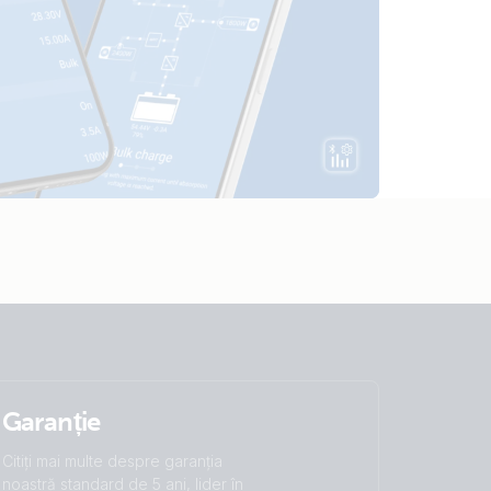
s
Garanție
Citiți mai multe despre garanția
noastră standard de 5 ani, lider în