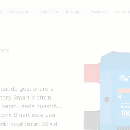
e
Descoperiți
Descărcări
Informaţii
Asistență
De unde
ranțe
cat de gestionare a
ttery Smart Victron.
 pentru seria noastră
r Lynx Smart este cea
nibil în două versiuni: 500 A și