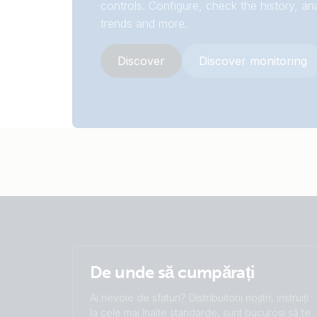
controls. Configure, check the history, an
trends and more.
Discover
Discover monitoring
De unde să cumpărați
Ai nevoie de sfaturi? Distribuitorii noștri, instruiți
la cele mai înalte standarde, sunt bucuroși să te