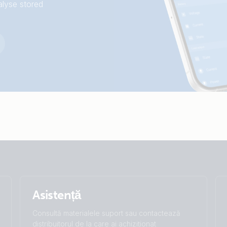
GX touch generator MPPT Orion Tr Smart
alyse stored
Asistență
Consultă materialele suport sau contactează
distribuitorul de la care ai achiziționat