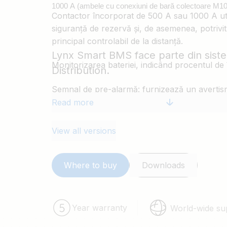
1000 A (ambele cu conexiuni de bară colectoare M10
Contactor încorporat de 500 A sau 1000 A ut
siguranță de rezervă
și, de asemenea, potrivit
principal controlabil de la distanță.
Lynx Smart BMS face parte din sist
Monitorizarea bateriei, indicând procentul de 
Distribution.
Semnal de pre-alarmă: furnizează un avertism
oprește datorită de – exemplu – unei celule d
Read more
Bluetooth pentru utilizare cu
aplicația noastr
View all versions
configurare și monitorizare, inclusiv
Instant 
date cheie ale BMS dintr-o privire.
Where to buy
Downloads
Monitorizare locală și de la distanță folosind 
exemplu
Cerbo GX
sau
Ekrano GX
.
Year warranty
World-wide su