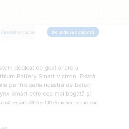
Despre
Descărcări
De unde să cumpărați
stem dedicat de gestionare a
Lithium Battery Smart Victron. Există
le pentru seria noastră de baterii
Lynx Smart este cea mai bogată și
n două versiuni: 500 A și 1000 A (ambele cu conexiuni
unt: