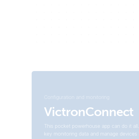
Configuration and monitoring
VictronConnect
This pocket powerhouse app can do it all.
key monitoring data and manage devices 