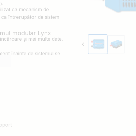
).
ilizat ca mecanism de
 ca întrerupător de sistem
emul modular Lynx
încărcare și mai multe date.
ent înainte de sistemul se
escărcate.
ă VictronConnect,
pentru
Readout
(Citire instantanee) –
un dispozitiv Victron GX, de
pport