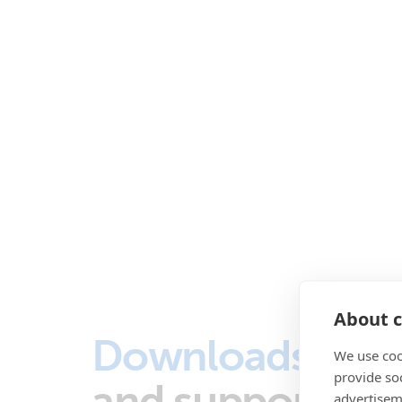
About c
Downloads
We use coo
provide so
and support
advertisem