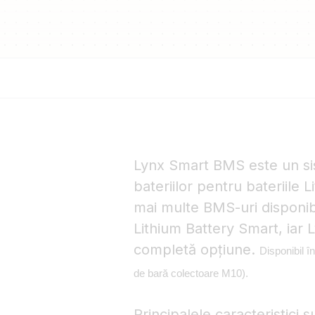
Lynx Smart BMS este un si
bateriilor pentru bateriile 
mai multe BMS-uri disponibi
Lithium Battery Smart, iar 
completă opțiune.
Disponibil î
de bară colectoare M10).
Principalele caracteristici s