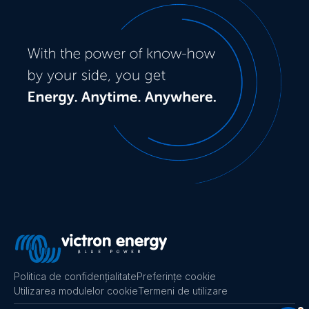
Orion-Tr 24/48-2,5A (120W) Isolated DC-DC
converter (left)
Orion-Tr 24/48-6A (280W) Isolated DC-DC converter
(front2)
Orion-Tr 24/48-6A (280W) Isolated DC-DC converter
(left)
Orion-Tr 24/48-6A (280W) Isolated DC-DC converter
(right)
Orion-Tr 24/48-6A (280W) Isolated DC-DC converter
(top)
Orion-Tr 48/12-20A (240W) Isolated DC-DC
Politica de confidențialitate
Preferințe cookie
converter (front2)
Utilizarea modulelor cookie
Termeni de utilizare