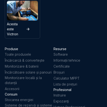
Orion-Tr 24/12-20A (240W) (top-angle)
Orion-Tr 24/12-20A (240W) (top)
Acesta
Orion-Tr 24/12-20A (240W) Isolated DC-DC converter
este
(front)
Victron
Orion-Tr 24/12-20A (240W) Isolated DC-DC converter
(left)
Produse
Resurse
Toate produsele
Software
Încărcarcă & convertește
Informații tehnice
Orion-Tr 24/12-20A (240W) Isolated DC-DC converter
Monitorizare & baterii
Certificate
(right)
Încărcătoare solare și panouri
Broșuri
Monitorizare locală și la
Calculator MPPT
Orion-Tr 24/12-20A (240W) Isolated DC-DC converter
distanță
(top)
Lista de prețuri
Accesorii
Profesional
Consum
Instruire
Orion-Tr 24/12-9A (110W) Isolated DC-DC converter
Stocarea energiei
Expozanţi
(front)
Sisteme de rezervă și sisteme