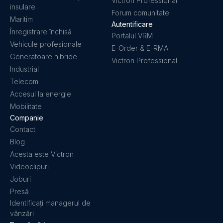
Victron Professional
insulare
Forum comunitate
Orion-Tr 24/12-9A (110W) Isolated DC-DC converter
Maritim
Autentificare
(left)
Înregistrare închisă
Portalul VRM
Vehicule profesionale
E-Order & E-RMA
Orion-Tr 24/12-9A (110W) Isolated DC-DC converter
Generatoare hibride
Victron Professional
(right)
Industrial
Telecom
Orion-Tr 24/12-9A (110W) Isolated DC-DC converter
Accesul la energie
(top)
Mobilitate
Companie
Orion-Tr 24/24-12A (280W) Isolated DC-DC converter
Contact
(front2)
Blog
Acesta este Victron
Orion-Tr 24/24-12A (280W) Isolated DC-DC converter
Videoclipuri
(left)
Joburi
Presă
Orion-Tr 24/24-12A (280W) Isolated DC-DC converter
Identificați managerul de
(right)
vânzări