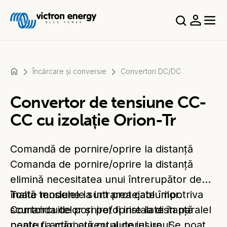
Încărcare și conversie
Convertori DC/DC
Convertor de tensiune CC-
For
CC cu izolație Orion-Tr
example
SmartSolar
Multiplus-
Comandă de pornire/oprire la distanță
II
Comanda de pornire/oprire la distanță
Orion
elimină necesitatea unui întrerupător de
XS
SmartShunt
înaltă tensiune la intrarea cablurilor.
Toate modelele sunt protejate împotriva
Comanda de pornire/oprire la distanță
scurtcircuitelor și pot fi instalate în paralel
poate fi acționată cu ajutorul unui
pentru a mări curentul de ieșire. Se poate