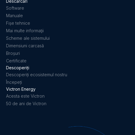
Descărcări
Software
Orion-Tr 24/24-12A (280W) Isolated DC-DC converter
(top)
Manuale
Fișe tehnice
Orion-Tr 24/24-17A (400W) Isolated DC-DC converter
Mai multe informaţii
(front-angle)
Scheme ale sistemului
Dimensiuni carcasă
Orion-Tr 24/24-17A (400W) Isolated DC-DC converter
Broșuri
(front-with connector)
Certificate
Descoperiți
Descoperiți ecosistemul nostru
Orion-Tr 24/24-17A (400W) Isolated DC-DC converter
(front)
Începeți
Victron Energy
Acesta este Victron
Orion-Tr 24/24-17A (400W) Isolated DC-DC converter
50 de ani de Victron
(right)
Orion-Tr 24/24-17A (400W) Isolated DC-DC converter
(top)