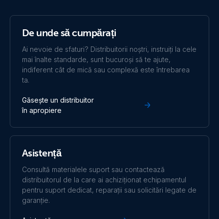
Declaration of Conformity - DIN 14679 - MultiPlus-II, Orion,
BSC IP22/IP65/IP67
Orion-Tr 12/12-30A (360W) isolated (top)
De unde să cumpărați
Declaration of Conformity - Orion-Tr Isolated
Orion-Tr 12/12-9A (110W) Isolated DC-DC converter
Ai nevoie de sfaturi? Distribuitorii noștri, instruiți la cele
(front)
mai înalte standarde, sunt bucuroși să te ajute,
indiferent cât de mică sau complexă este întrebarea
ISO9001 certificate
ta.
Orion-Tr 12/12-9A (110W) Isolated DC-DC converter
(left)
Găsește un distribuitor
în apropiere
Orion-Tr 12/12-9A (110W) Isolated DC-DC converter
(right)
Asistență
Orion-Tr 12/12-9A (110W) Isolated DC-DC converter
(top)
Consultă materialele suport sau contactează
distribuitorul de la care ai achiziționat echipamentul
pentru suport dedicat, reparații sau solicitări legate de
Orion-Tr 12/24-10A (240W) Isolated DC-DC converter
garanție.
(front)