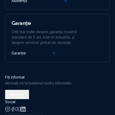
Asistență
Orion-Tr 12/24-10A (240W) Isolated DC-DC converter
(left)
Garanție
Orion-Tr 12/24-10A (240W) Isolated DC-DC converter
(right)
Citiți mai multe despre garanția noastră
standard de 5 ani, lider în industrie, și
despre serviciul global de reparații.
Orion-Tr 12/24-10A (240W) Isolated DC-DC converter
(top)
Garanție
Orion-Tr 12/24-15A 360W (front-angle)
Orion-Tr 12/24-15A 360W (left)
Fiți informat
Abonați-vă la buletinul nostru informativ
Orion-Tr 12/24-15A 360W isolated (top)
Abonare
Social
Orion-Tr 24/12-20A (240W) (front)