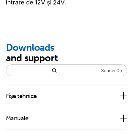
intrare de 12V și 24V.
Downloads
and support
Fișe tehnice
Orion-Tr DC-DC converters isolated: 100/250/400 Watt
Manuale
series