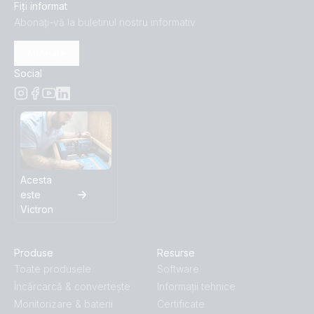
Fiți informat
Abonați-vă la buletinul nostru informativ
Abonare
Social
Acesta
este
Victron
Produse
Resurse
Toate produsele
Software
Încărcarcă & convertește
Informații tehnice
Monitorizare & baterii
Certificate