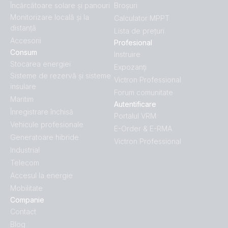
Încărcătoare solare și panouri
Broșuri
Monitorizare locală și la
Calculator MPPT
distanță
Lista de prețuri
Accesorii
Profesional
Consum
Instruire
Stocarea energiei
Expozanţi
Sisteme de rezervă și sisteme
Victron Professional
insulare
Forum comunitate
Maritim
Autentificare
Înregistrare închisă
Portalul VRM
Vehicule profesionale
E-Order & E-RMA
Generatoare hibride
Victron Professional
Industrial
Telecom
Accesul la energie
Mobilitate
Companie
Contact
Blog