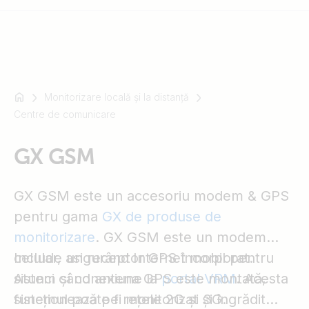
Monitorizare locală și la distanță
For
Centre de comunicare
example
SmartSolar
Multiplus-
GX GSM
II
Orion
GX GSM este un accesoriu modem & GPS
XS
pentru gama
GX de produse de
SmartShunt
monitorizare
. GX GSM este un modem
celular, asigurând Internet mobil pentru
Include un receptor GPS încorporat.
sistem și conexiune la
Atunci când antena GPS este montată,
portal VRM
. Acesta
funcționează pe rețele 2G și 3G.
sistemul poate fi monitorizat și îngrădit