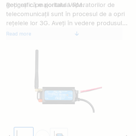
geografic pe portalul VRM.
Rețineți că majoritatea operatorilor de
telecomunicații sunt în procesul de a opri
rețelele lor 3G. Aveți în vedere produsul
înlocuitor
GX LTE 4G
.
Read more