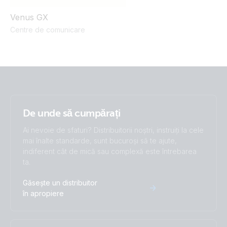
Venus GX
Centre de comunicare
De unde să cumpărați
Ai nevoie de sfaturi? Distribuitorii noștri, instruiți la cele
mai înalte standarde, sunt bucuroși să te ajute,
indiferent cât de mică sau complexă este întrebarea
ta.
Găsește un distribuitor
în apropiere