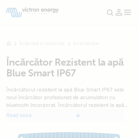
Încărcare și conversie
Incarcatoare
Încărcător Rezistent la apă
For
Blue Smart IP67
example
SmartSolar
Multiplus-
Încărcătorul rezistent la apă Blue Smart IP67 este
II
noul încărcător profesionist de acumulatori cu
Orion
bluetooth încorporat. Încărcătorul rezistent la apă
XS
Blue Smart IP67 poate fi utilizat pe dispozitivele din
Read more
SmartShunt
atelier și pe autovehicule, cum ar fi automobilele
(clasice); motociclete; bărci și camionete.