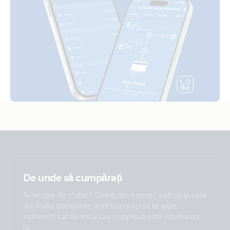
BSC IP22/IP65/IP67
ISO9001 certificate
MD Blue Smart IP67 Charger 12/13(1) 230V CEE 7/7
De unde să cumpărați
Ai nevoie de sfaturi? Distribuitorii noștri, instruiți la cele
mai înalte standarde, sunt bucuroși să te ajute,
indiferent cât de mică sau complexă este întrebarea
ta.