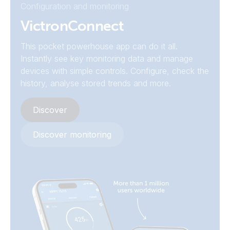
Configuration and monitoring
(top)
VictronConnect
Certificate IEC 60335-1&2 - Blue Smart IP67 Charger
Blue Smart IP67 Charger with DC fuse holder (side)
This pocket powerhouse app can do it all.
Certificate Ignition Protection SAE J1171 - Blue Smart IP67
Instantly see key monitoring data and manage
Charger
devices with simple controls. Configure, check the
history, analyse stored trends and more.
Certificate of Compliance, UL 1236 and CSA C22.2, Smart
IP65 and IP67 chargers
Discover
Certificate Safety AS/NZS 60335 – Blue Smart IP67
Discover monitoring
Charger
Declaration of Conformity - Blue Smart IP67 Chargers (1)
(EU doc RED)
Declaration of Conformity - Blue Smart IP67 Chargers (1+si)
Declaration of Conformity - DIN 14679 - MultiPlus-II, Orion,