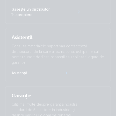
Găsește un distribuitor
în apropiere
Asistență
Consultă materialele suport sau contactează
distribuitorul de la care ai achiziționat echipamentul
pentru suport dedicat, reparații sau solicitări legate de
garanție.
Asistență
Garanție
Citiți mai multe despre garanția noastră
standard de 5 ani, lider în industrie, și
despre serviciul global de reparații.