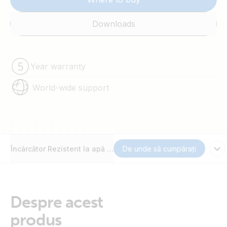
Downloads
Year warranty
World-wide support
Încărcător Rezistent la apă Blue Smart IP67
De unde să cumpărați
Despre acest
produs