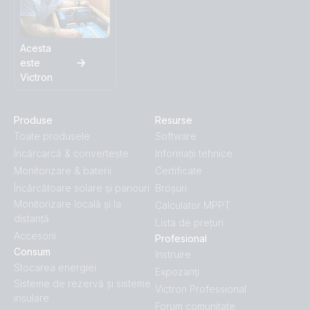
Acesta
este
Victron
Produse
Resurse
Toate produsele
Software
Încărcarcă & convertește
Informații tehnice
Monitorizare & baterii
Certificate
Încărcătoare solare și panouri
Broșuri
Monitorizare locală și la
Calculator MPPT
distanță
Lista de prețuri
Accesorii
Profesional
Consum
Instruire
Stocarea energiei
Expozanţi
Sisteme de rezervă și sisteme
Victron Professional
insulare
Forum comunitate