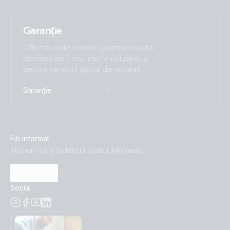
Garanție
Citiți mai multe despre garanția noastră
standard de 5 ani, lider în industrie, și
despre serviciul global de reparații.
Garanție
Fiți informat
Abonați-vă la buletinul nostru informativ
Abonare
Social