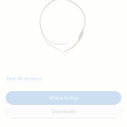
referenced to the secondary battery (e.g.
lithium battery with BMS).
View all versions
Where to buy
Downloads