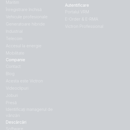
Maritim
Autentificare
Înregistrare închisă
Portalul VRM
Vehicule profesionale
E-Order & E-RMA
Generatoare hibride
Victron Professional
Industrial
Telecom
Accesul la energie
Mobilitate
Companie
Contact
Blog
Acesta este Victron
Videoclipuri
Joburi
Presă
Identificați managerul de
vânzări
Descărcări
Software