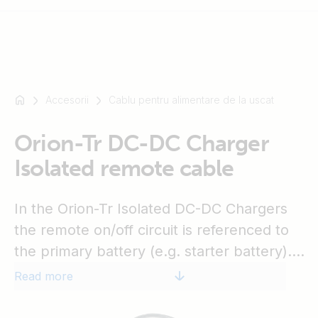
Accesorii
Cablu pentru alimentare de la uscat
For
example
SmartSolar
Orion-Tr DC-DC Charger
Multiplus-
Isolated remote cable
II
Orion
In the Orion-Tr Isolated DC-DC Chargers
XS
SmartShunt
the remote on/off circuit is referenced to
the primary battery (e.g. starter battery).
The Orion-Tr DC-DC Charger Isolated
Read more
remote cable is intended for applications
where the remote on/off signal is