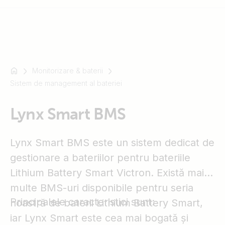
Monitorizare & baterii
For
Sistem de management al bateriei
example
SmartSolar
Multiplus-
Lynx Smart BMS
II
Orion
Lynx Smart BMS este un sistem dedicat de
XS
gestionare a bateriilor pentru bateriile
SmartShunt
Lithium Battery Smart Victron. Există mai
multe BMS-uri disponibile pentru seria
Principalele caracteristici sunt:
noastră de baterii Lithium Battery Smart,
iar Lynx Smart este cea mai bogată și