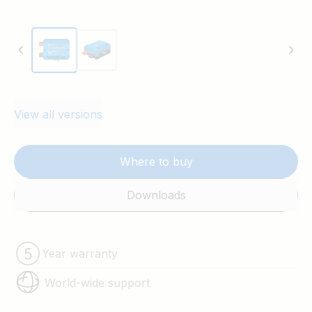
dispozitiv Victron GX, de exemplu
Cerbo GX
sau
Ekrano GX
.
View all versions
Where to buy
Downloads
Year warranty
World-wide support