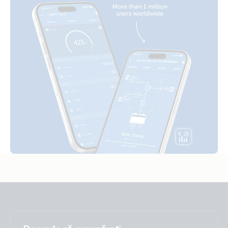
Narrow Boat MultiPlus 3kVA 230VAC 12VDC 2x200Ah Li-NG
Lynx Class-T Smart BMS-NG Distributor Cerbo GX touch-50
SBP-220 MPPT 100-50 extra Alternator WS500-Pro Bow
thruster Galvanic isolator BMV-712
Quattro 5kW 230VAC 24VDC 600-800Ah Li Lynx Smart
BMS & distributors Cerbo GX touch generator MPPT Orion
Tr Smarts