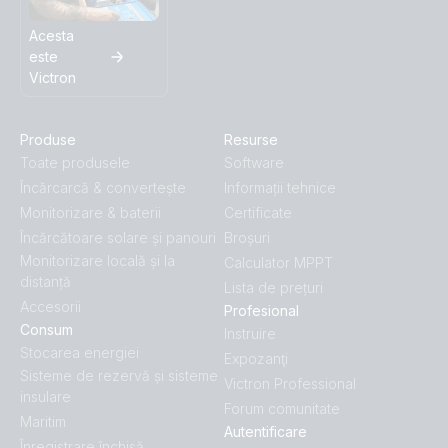
Acesta
este
Victron
Produse
Resurse
Toate produsele
Software
Încărcarcă & convertește
Informații tehnice
Monitorizare & baterii
Certificate
Încărcătoare solare și panouri
Broșuri
Monitorizare locală și la
Calculator MPPT
distanță
Lista de prețuri
Accesorii
Profesional
Consum
Instruire
Stocarea energiei
Expozanţi
Sisteme de rezervă și sisteme
Victron Professional
insulare
Forum comunitate
Maritim
Autentificare
Înregistrare închisă