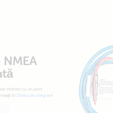
la NMEA
ată
dus Victron cu un port
rmații în
Ghidul de integrare