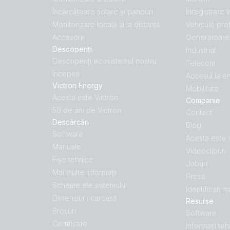
Încărcătoare solare și panouri
Înregistrare 
Monitorizare locală și la distanță
Vehicule pro
Accesorii
Generatoare 
Descoperiți
Industrial
Descoperiți ecosistemul nostru
Telecom
Începeți
Accesul la e
Victron Energy
Mobilitate
Acesta este Victron
Companie
50 de ani de Victron
Contact
Descărcări
Blog
Software
Acesta este 
Manuale
Videoclipuri
Fișe tehnice
Joburi
Mai multe informaţii
Presă
Scheme ale sistemului
Identificați 
Dimensiuni carcasă
Resurse
Broșuri
Software
Certificate
Informații te