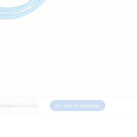
Despre
Descărcări
De unde să cumpărați