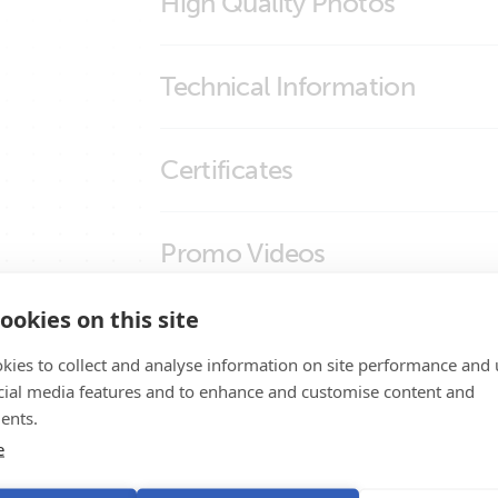
High Quality Photos
VE.Can to NMEA2000 micro-C male
Technical Information
Marine Integration Guide
Certificates
Certificate Safety IEC 60335-1 - 19 interfa
Promo Videos
Declaration of Conformity - Interfaces
ISO9001 certificate
ookies on this site
Brand video
Suport pentru produse
kies to collect and analyse information on site performance and 
cial media features and to enhance and customise content and
ents.
e