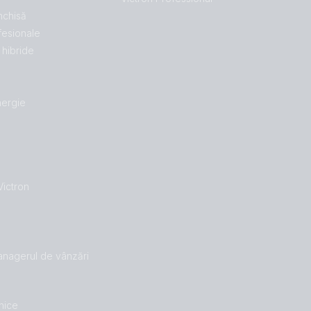
închisă
fesionale
hibride
nergie
Victron
managerul de vânzări
hnice