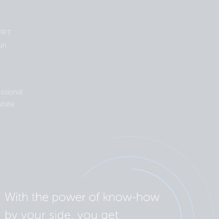
MPPT
uri
ssional
itate