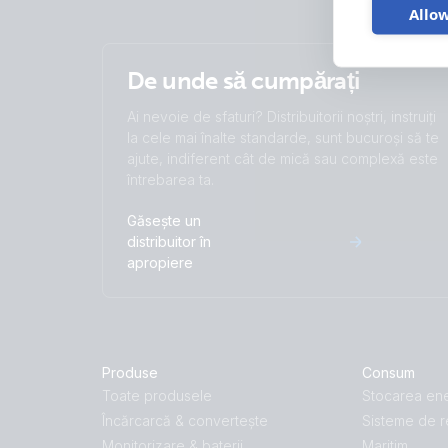
Allow
De unde să cumpărați
Ai nevoie de sfaturi? Distribuitorii noștri, instruiți
la cele mai înalte standarde, sunt bucuroși să te
ajute, indiferent cât de mică sau complexă este
întrebarea ta.
Găsește un
distribuitor în
apropiere
Produse
Consum
Toate produsele
Stocarea ene
Încărcarcă & convertește
Sisteme de r
Monitorizare & baterii
Maritim