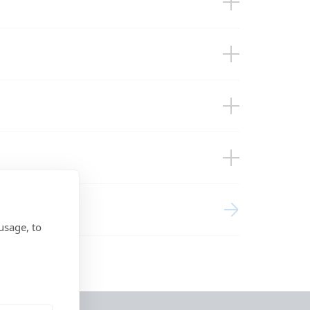
ces
usage, to