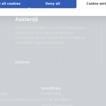
 all cookies
Deny all
Cookie set
Asistență
Consultă materialele suport sau contactează
distribuitorul de la care ai achiziționat
echipamentul pentru suport dedicat, reparații
sau solicitări legate de garanție.
Asistență
Autentificare
rgiei
Portalul VRM
ezervă și sisteme insulare
E-Order & E-RMA
Victron Professional