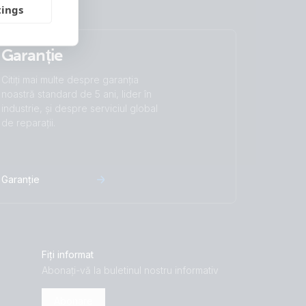
tings
Garanție
Citiți mai multe despre garanția
noastră standard de 5 ani, lider în
industrie, și despre serviciul global
de reparații.
Garanție
Fiți informat
Abonați-vă la buletinul nostru informativ
Abonare