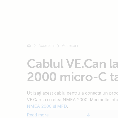
For
example
Accesorii
Accesorii
SmartSolar
Multiplus-
Cablul VE.Can 
II
Orion
2000 micro-C t
XS
SmartShunt
Utilizați acest cablu pentru a conecta un pro
VE.Can la o rețea NMEA 2000. Mai multe info
NMEA 2000 și MFD
.
Read more