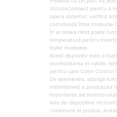
Phoenix cu un port VE.Bus. O
VictronConnect pentru a mo
opera sistemul: verifică limi
comutează între modurile Op
În al doilea rând poate fun
temperatură pentru inverto
toate modelele.
Acest dispozitiv este o foa
monitorizarea în rulote, iah
pentru care Color Control 
De asemenea, adaugă func
instantanee) a produsului V
importante ale invertorului
lista de dispozitive Victron
conexiune la produs. Aceast