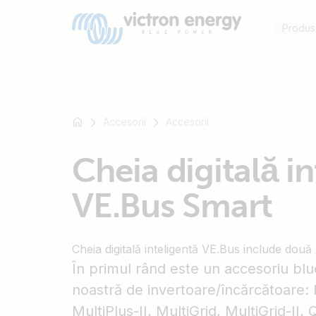
Produs
Accesorii
Accesorii
For
Cheia digitală i
example
SmartSolar
VE.Bus Smart
Multiplus-
II
Orion
Cheia digitală inteligentă VE.Bus include două
XS
În primul rând este un accesoriu bl
SmartShunt
noastră de invertoare/încărcătoare: M
MultiPlus-II, MultiGrid, MultiGrid-II, 