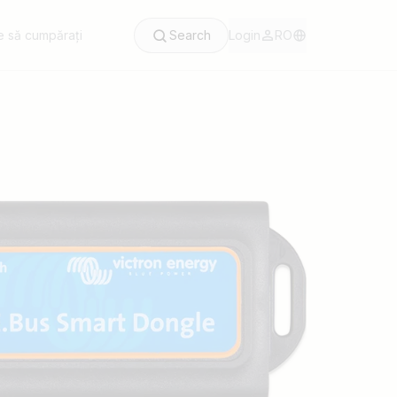
 să cumpărați
Search
Login
RO