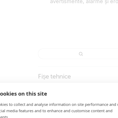
avertismente, alarme și ero
Fișe tehnice
Temperature Sensors
ookies on this site
Manuale
kies to collect and analyse information on site performance and 
cial media features and to enhance and customise content and
VE.Bus Smart Dongle
Enclosure Dimensions
ents.