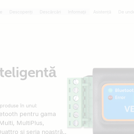
e
Descoperiți
Descărcări
Informaţii
Asistență
De unde
nteligentă
 produse în unul:
uetooth pentru gama
ulti, MultiPlus,
Quattro și seria noastră