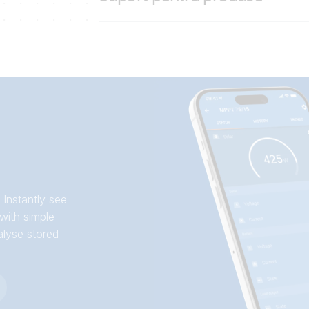
VE.Bus Smart Dongle
VictronConnect
 Instantly see
with simple
alyse stored