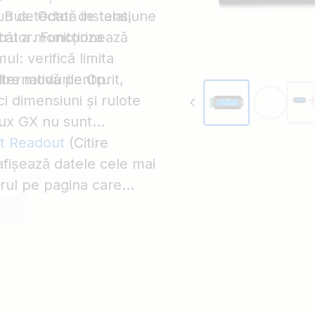
Bus. Odată instalat,
 un detector de tensiune
ntru a monitoriza
cător. Funcționează
l: verifică limita
tre modurile Oprit,
lternativă pentru
ci dimensiuni și rulote
nux GX nu sunt
nt Readout
(Citire
afișează datele cele mai
orul pe pagina care
nnect fără a fi
sta include notificări
rori care permit