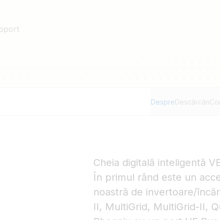
pport
Despre
Descărcări
Co
Cheia digitală inteligentă 
În primul rând este un acc
noastră de invertoare/încăr
II, MultiGrid, MultiGrid-II, 