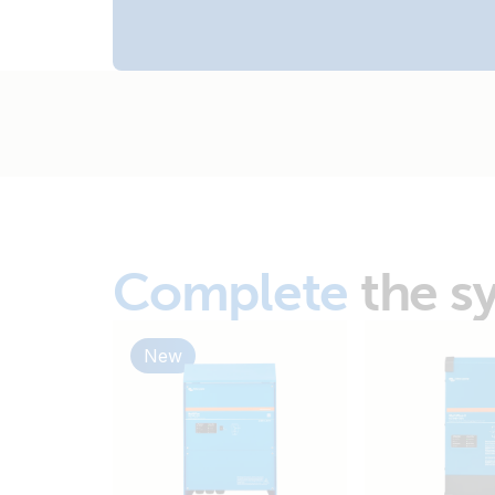
Complete
the s
New