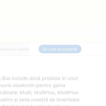
mpletează sistemul
De unde să cumpărați
VE.Bus include două produse în unul:
esoriu bluetooth pentru gama
cătoare: Multi, MultiPlus, MultiPlus-
Quattro și seria noastră de invertoare