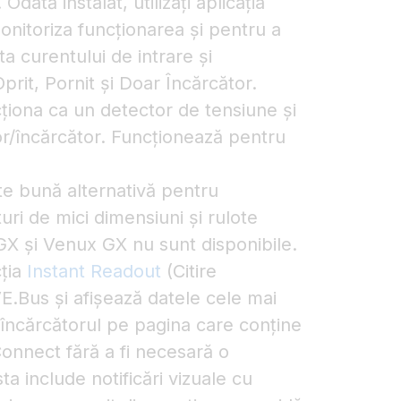
dată instalat, utilizați aplicația
nitoriza funcționarea și pentru a
ta curentului de intrare și
rit, Pornit și Doar Încărcător.
cționa ca un detector de tensiune și
r/încărcător. Funcționează pentru
rte bună alternativă pentru
turi de mici dimensiuni și rulote
GX și Venux GX nu sunt disponibile.
ția
Instant Readout
(Citire
E.Bus și afișează datele cele mai
/încărcătorul pe pagina care conține
Connect fără a fi necesară o
a include notificări vizuale cu