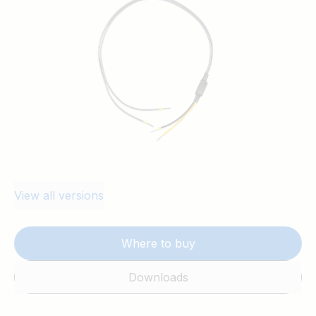
referenced to the secondary battery (e.g.
lithium battery with BMS).
View all versions
Where to buy
Downloads