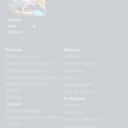
Acesta
este
Victron
Produse
Resurse
Toate produsele
Software
Încărcarcă & convertește
Informații tehnice
Monitorizare & baterii
Certificate
Încărcătoare solare și panouri
Broșuri
Monitorizare locală și la
Calculator MPPT
distanță
Lista de prețuri
Accesorii
Profesional
Consum
Instruire
Stocarea energiei
Expozanţi
Sisteme de rezervă și sisteme
Victron Professional
insulare
Forum comunitate