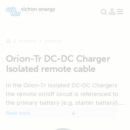
Accesorii
Accesorii
Orion-Tr DC-DC Charger
For
Isolated remote cable
example
SmartSolar
Multiplus-
In the Orion-Tr Isolated DC-DC Chargers
II
the remote on/off circuit is referenced to
Orion
the primary battery (e.g. starter battery).
XS
SmartShunt
The Orion-Tr DC-DC Charger Isolated
Read more
remote cable is intended for applications
where the remote on/off signal is