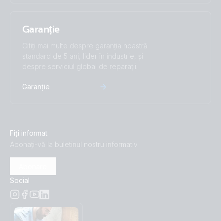
Garanție
Citiți mai multe despre garanția noastră
standard de 5 ani, lider în industrie, și
despre serviciul global de reparații.
Garanție
Fiți informat
Abonați-vă la buletinul nostru informativ
Abonare
Social