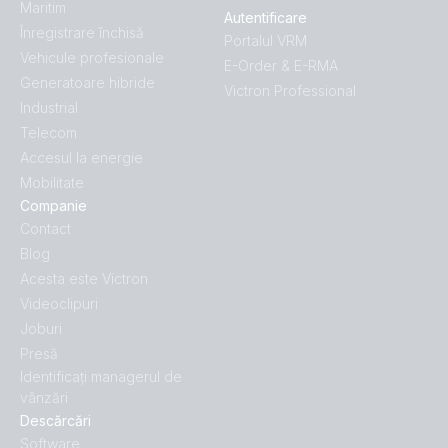
Maritim
Autentificare
Înregistrare închisă
Portalul VRM
Vehicule profesionale
E-Order & E-RMA
Generatoare hibride
Victron Professional
Industrial
Telecom
Accesul la energie
Mobilitate
Companie
Contact
Blog
Acesta este Victron
Videoclipuri
Joburi
Presă
Identificați managerul de
vânzări
Descărcări
Software