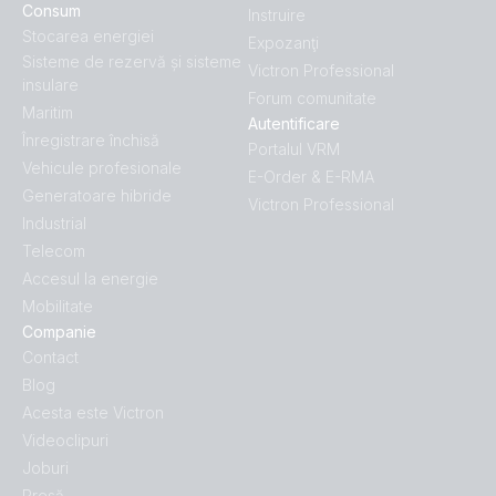
Consum
Instruire
Stocarea energiei
Expozanţi
Sisteme de rezervă și sisteme
Victron Professional
insulare
Forum comunitate
Maritim
Autentificare
Înregistrare închisă
Portalul VRM
Vehicule profesionale
E-Order & E-RMA
Generatoare hibride
Victron Professional
Industrial
Telecom
Accesul la energie
Mobilitate
Companie
Contact
Blog
Acesta este Victron
Videoclipuri
Joburi
Presă