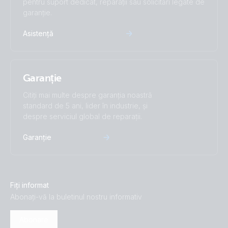
pentru suport dedicat, reparații sau solicitări legate de
garanție.
Asistență
Garanție
Citiți mai multe despre garanția noastră
standard de 5 ani, lider în industrie, și
despre serviciul global de reparații.
Garanție
Fiți informat
Abonați-vă la buletinul nostru informativ
Abonare