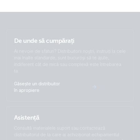
De unde să cumpărați
Ai nevoie de sfaturi? Distribuitorii noștri, instruiți la cele
mai înalte standarde, sunt bucuroși să te ajute,
indiferent cât de mică sau complexă este întrebarea
ta.
Găsește un distribuitor
în apropiere
Asistență
Consultă materialele suport sau contactează
distribuitorul de la care ai achiziționat echipamentul