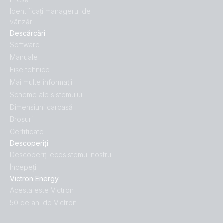
Identificați managerul de
vânzări
Descărcări
Software
Manuale
Fișe tehnice
Mai multe informaţii
Scheme ale sistemului
Dimensiuni carcasă
Broșuri
Certificate
Descoperiți
Descoperiți ecosistemul nostru
Începeți
Victron Energy
Acesta este Victron
50 de ani de Victron