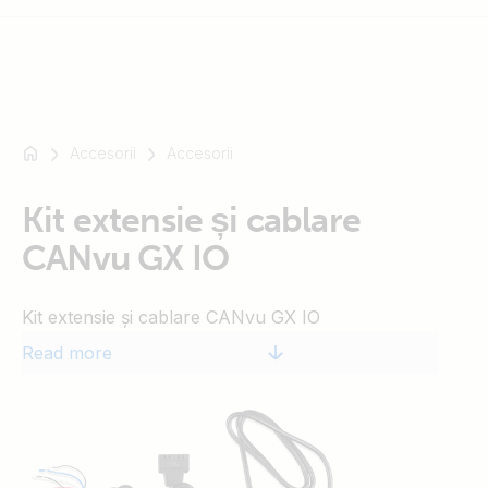
Accesorii
Accesorii
For
example
SmartSolar
Kit extensie și cablare
Multiplus-
CANvu GX IO
II
Orion
Kit extensie și cablare CANvu GX IO
XS
SmartShunt
Read more