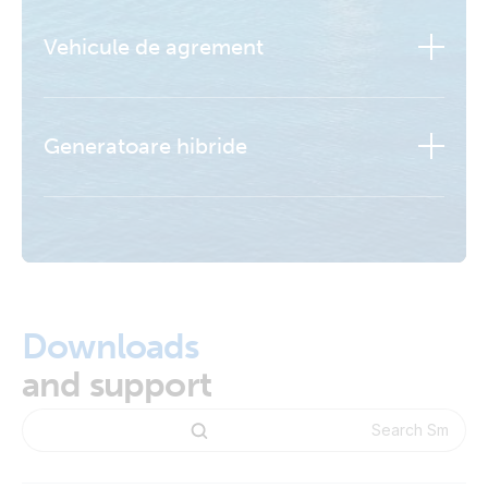
Vehicule de agrement
Generatoare hibride
Aflați mai multe
Aflați mai multe
Downloads
Aflați mai multe
and support
Aflați mai multe