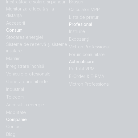
Încărcătoare solare și panouri
Broșuri
SmartSolar MPPT 250-100-Tr VE.Can.PT01
Monitorizare locală și la
Calculator MPPT
distanță
Lista de prețuri
SmartSolar MPPT 250-100-Tr VE.Can.PT02
Accesorii
Profesional
Consum
Instruire
Stocarea energiei
SmartSolar MPPT 250-100-Tr VE.Can.PT03
Expozanţi
Sisteme de rezervă și sisteme
Victron Professional
insulare
SmartSolar MPPT 250-100-Tr VE.Can.PT04
Forum comunitate
Maritim
Autentificare
Înregistrare închisă
Portalul VRM
SmartSolar MPPT 250-100-Tr VE.Can.PT05
Vehicule profesionale
E-Order & E-RMA
Generatoare hibride
Victron Professional
SmartSolar MPPT 250-100-Tr VE.Can.PT06
Industrial
Telecom
SmartSolar MPPT 250-100-Tr VE.Can.PT07
Accesul la energie
Mobilitate
Companie
SmartSolar MPPT 250-100-Tr VE.Can.PT08
Contact
Blog
SmartSolar MPPT 250-70-Tr VE.Can.PT01