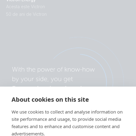
Acesta este Victron
SmartSolar MPPT 250-85-MC4 VE.Can.PT02
50 de ani de Victron
SmartSolar MPPT 250-85-MC4 VE.Can.PT03
SmartSolar MPPT 250-85-MC4 VE.Can.PT04
SmartSolar MPPT 250-85-MC4 VE.Can.PT05
SmartSolar MPPT 250-85-MC4 VE.Can.PT06
SmartSolar MPPT 250-85-MC4 VE.Can.PT07
About cookies on this site
SmartSolar MPPT 250-85-MC4 VE.Can.PT08
We use cookies to collect and analyse information on
site performance and usage, to provide social media
SmartSolar MPPT 250-85-Tr VE.Can.PT01
features and to enhance and customise content and
advertisements.
SmartSolar MPPT 250-85-Tr VE.Can.PT02