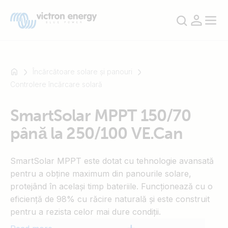
Încărcătoare solare și panouri
Controlere încărcare solară
For
SmartSolar MPPT 150/70
example
până la 250/100 VE.Can
SmartSolar
Multiplus-
II
SmartSolar MPPT este dotat cu tehnologie avansată
Orion
pentru a obține maximum din panourile solare,
XS
protejând în același timp bateriile. Funcționează cu o
SmartShunt
eficiență de 98% cu răcire naturală și este construit
pentru a rezista celor mai dure condiții.