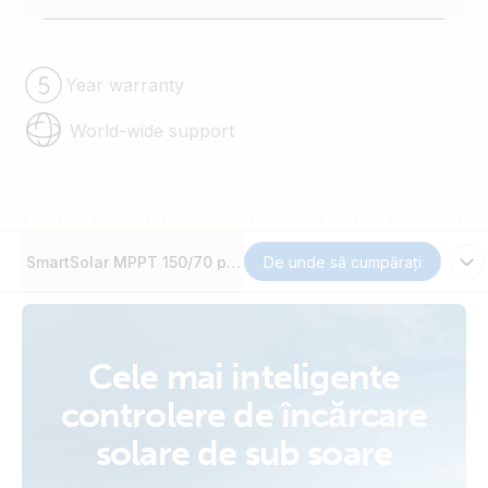
Year warranty
World-wide support
SmartSolar MPPT 150/70 până la 250/100 VE.Can
De unde să cumpărați
Cele mai inteligente
controlere de încărcare
solare de sub soare