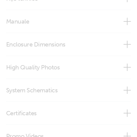
Autotransformer 32A and 100A
Manuale
Autotransformer 50A and 100A
Autotransformer 32A and 100A
Enclosure Dimensions
Autotransformer 50A and 100A (HTML5)
Autotransformer 120-240VAC 50A 100A
High Quality Photos
Autotransformer 120-240VAC-32A-100A
Autotransformer 120-240V-50A (front)
System Schematics
Autotransformer 120-240V-50A (left)
AT-1 split phase 240V to 120-240V with Quattro 240V
Certificates
Autotransformer 120-240V-50A (right)
AT-2 step up 120 to 240V with Quattro 120V
Declaration of Conformity - Autotransformers
Autotransformer 120-240VAC 100A (back)
Promo Videos