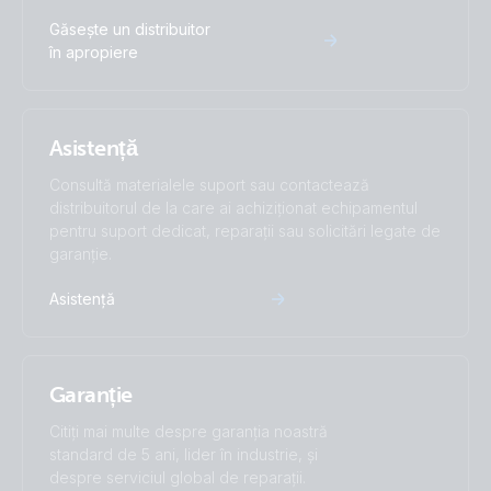
Autotransformer 120-240VAC 32A (right)
Găsește un distribuitor
în apropiere
Asistență
Consultă materialele suport sau contactează
distribuitorul de la care ai achiziționat echipamentul
pentru suport dedicat, reparații sau solicitări legate de
garanție.
Asistență
Garanție
Citiți mai multe despre garanția noastră
standard de 5 ani, lider în industrie, și
despre serviciul global de reparații.