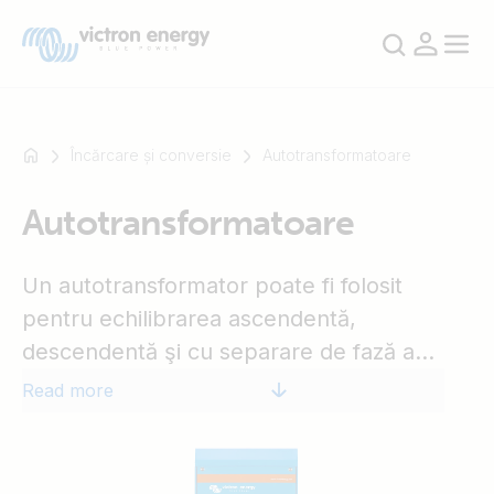
Încărcare și conversie
Autotransformatoare
Autotransformatoare
For
example
SmartSolar
Un autotransformator poate fi folosit
Multiplus-
pentru echilibrarea ascendentă,
II
descendentă şi cu separare de fază a
Orion
puterii. În timp ce funcţiile ascendentă şi
Read more
XS
descendentă sunt automatizate, separarea
SmartShunt
de fază poate impune mai multă atenţie.